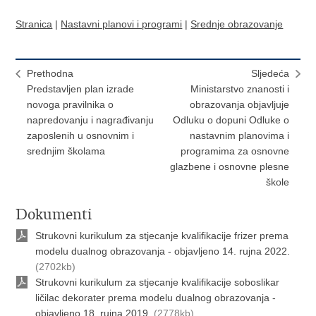
Stranica
|
Nastavni planovi i programi
|
Srednje obrazovanje
Prethodna
Sljedeća
Predstavljen plan izrade
Ministarstvo znanosti i
novoga pravilnika o
obrazovanja objavljuje
napredovanju i nagrađivanju
Odluku o dopuni Odluke o
zaposlenih u osnovnim i
nastavnim planovima i
srednjim školama
programima za osnovne
glazbene i osnovne plesne
škole
Dokumenti
Strukovni kurikulum za stjecanje kvalifikacije frizer prema
modelu dualnog obrazovanja - objavljeno 14. rujna 2022.
(2702kb)
Strukovni kurikulum za stjecanje kvalifikacije soboslikar
ličilac dekorater prema modelu dualnog obrazovanja -
objavljeno 18. rujna 2019.
(2778kb)