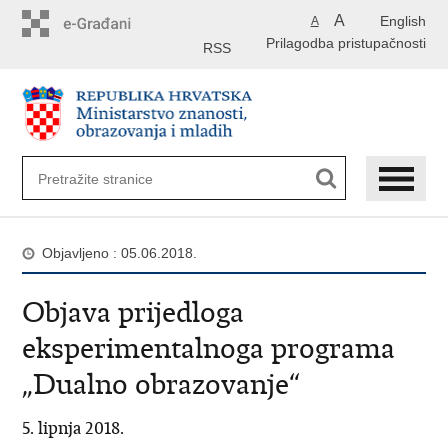
Preskoči
A
English
A
na
Prilagodba pristupačnosti
glavni
RSS
sadržaj
Objavljeno : 05.06.2018.
Objava prijedloga
eksperimentalnoga programa
„Dualno obrazovanje“
5. lipnja 2018.