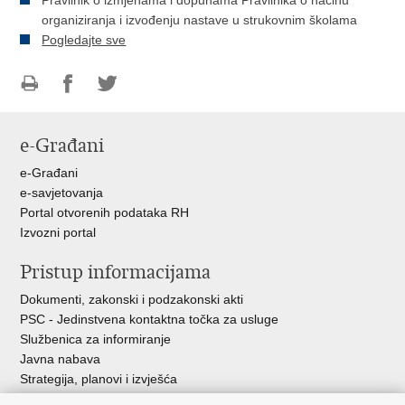
Pravilnik o izmjenama i dopunama Pravilnika o načinu
organiziranja i izvođenju nastave u strukovnim školama
Pogledajte sve
Ispiši
Podijeli
Podijeli
stranicu
na
na
e-Građani
Facebooku
Twitteru
e-Građani
e-savjetovanja
Portal otvorenih podataka RH
Izvozni portal
Pristup informacijama
Dokumenti, zakonski i podzakonski akti
PSC - Jedinstvena kontaktna točka za usluge
Službenica za informiranje
Javna nabava
Strategija, planovi i izvješća
Savjetovanja sa zainteresiranom javnošću