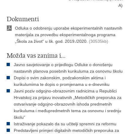
A)
Dokumenti
Odluka o odobrenju uporabe eksperimentalnih nastavnih
materijala za provedbu eksperimentalnoga programa
„Škola za život“ u šk. god. 2019./2020.
(30535kb)
Možda vas zanima i...
Javno savjetovanje o prijedlogu Odluke o donošenju
nastavnih planova posebnih kurikuluma za osnovnu školu
Dopisi o svim zakonskim, podzakonskim aktima i
kurikulumima te dopis o promjenama u e-dnevniku
Javni poziv odgojno-obrazovnim radnicima u Republici
Hrvatskoj za prijavu inovativnih „Metodičkih preporuka za
ostvarivanje odgojno-obrazovnih ishoda predmetnih
kurikuluma i međupredmetnih tema za osnovnu i srednju
školu“
Istraživanje pokazalo da su učitelji spremni za reformu
Predstavljeni primjeri digitalnih metodičkih preporuka za