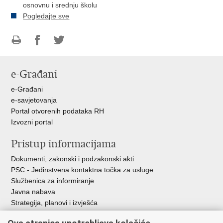
osnovnu i srednju školu
Pogledajte sve
Ispiši
Podijeli
Podijeli
stranicu
na
na
e-Građani
Facebooku
Twitteru
e-Građani
e-savjetovanja
Portal otvorenih podataka RH
Izvozni portal
Pristup informacijama
Dokumenti, zakonski i podzakonski akti
PSC - Jedinstvena kontaktna točka za usluge
Službenica za informiranje
Javna nabava
Strategija, planovi i izvješća
Savjetovanja sa zainteresiranom javnošću