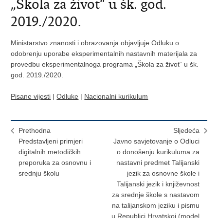
„Škola za život“ u šk. god.
2019./2020.
Ministarstvo znanosti i obrazovanja objavljuje Odluku o
odobrenju uporabe eksperimentalnih nastavnih materijala za
provedbu eksperimentalnoga programa „Škola za život“ u šk.
god. 2019./2020.
Pisane vijesti
|
Odluke
|
Nacionalni kurikulum
Prethodna
Sljedeća
Predstavljeni primjeri
Javno savjetovanje o Odluci
digitalnih metodičkih
o donošenju kurikuluma za
preporuka za osnovnu i
nastavni predmet Talijanski
srednju školu
jezik za osnovne škole i
Talijanski jezik i književnost
za srednje škole s nastavom
na talijanskom jeziku i pismu
u Republici Hrvatskoj (model