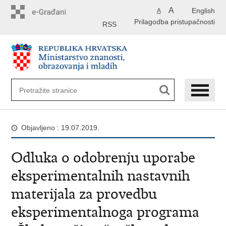
Preskoči
A
English
A
na
Prilagodba pristupačnosti
glavni
RSS
sadržaj
Objavljeno : 19.07.2019.
Odluka o odobrenju uporabe
eksperimentalnih nastavnih
materijala za provedbu
eksperimentalnoga programa