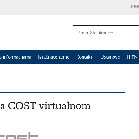
RS
p informacijama
Istaknute teme
Kontakti
Ustanove
HITN
 na COST virtualnom