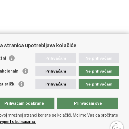
a stranica upotrebljava kolačiće
orisne poveznice
žni
Prihvaćam
Ne prihvaćam
ada RH
nkcionalni
Prihvaćam
Ne prihvaćam
OO
OO
atistički
Prihvaćam
Ne prihvaćam
PEU
RNET
VVO
Prihvaćam odabrane
Prihvaćam sve
ovoj mrežnoj stranci koriste se kolačići. Molimo Vas da pročitate
vijest o kolačićima.
tupačnosti