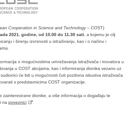
ean Cooperation in Science and Technology
– COST)
pada 2021. godine, od 10.00 do 11.30 sati
, a kojemu je cilj
nju i širenju izvrsnosti u istraživanju, kao i o načinu i
rama.
nformacija o mogućnostima umrežavanja istraživača i inovatora u
lovanja u COST akcijama, kao i informiranja dionika vezano uz
udionici će biti u mogućnosti čuti pozitivna iskustva istraživača
govarati s predstavnicima COST organizacije.
 zainteresirane dionike, a više informacija o događaju te
i na
poveznici
.