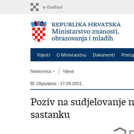
Preskoči
na
glavni
sadržaj
Vijesti
O Ministarstvu
Dokumenti
Pristu
Naslovnica
Vijesti
Objavljeno : 17.09.2021.
Poziv na sudjelovanje
sastanku