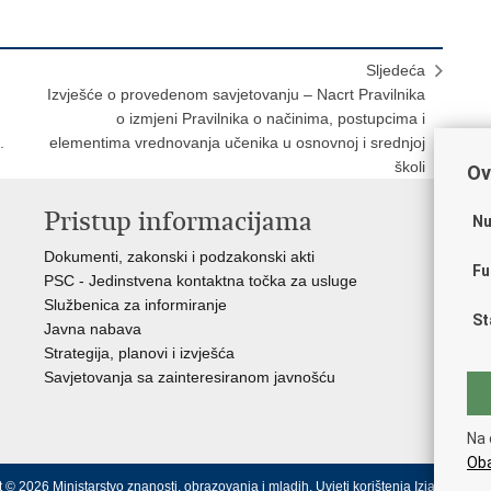
Sljedeća
Izvješće o provedenom savjetovanju – Nacrt Pravilnika
o izmjeni Pravilnika o načinima, postupcima i
.
elementima vrednovanja učenika u osnovnoj i srednjoj
školi
Ov
Pristup informacijama
K
Nu
Dokumenti, zakonski i podzakonski akti
Vl
Fu
PSC - Jedinstvena kontaktna točka za usluge
AZ
Službenica za informiranje
AS
St
Javna nabava
AM
Strategija, planovi i izvješća
CA
Savjetovanja sa zainteresiranom javnošću
NC
Na 
Oba
 © 2026 Ministarstvo znanosti, obrazovanja i mladih.
Uvjeti korištenja
Izjava o pris