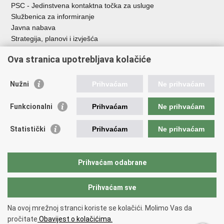
PSC - Jedinstvena kontaktna točka za usluge
Službenica za informiranje
Javna nabava
Strategija, planovi i izvješća
Savjetovanja sa zainteresiranom javnošću
Ova stranica upotrebljava kolačiće
Nužni
Prihvaćam
Ne prihvaćam
Korisne poveznice
Funkcionalni
Prihvaćam
Ne prihvaćam
Vlada RH
AZOO
Statistički
Prihvaćam
Ne prihvaćam
ASOO
AMPEU
CARNET
Prihvaćam odabrane
NCVVO
Prihvaćam sve
Povratak na vrh
Na ovoj mrežnoj stranci koriste se kolačići. Molimo Vas da
Copyright © 2026 Ministarstvo znanosti, obrazovanja i mladih.
Uvjeti
pročitate
Obavijest o kolačićima.