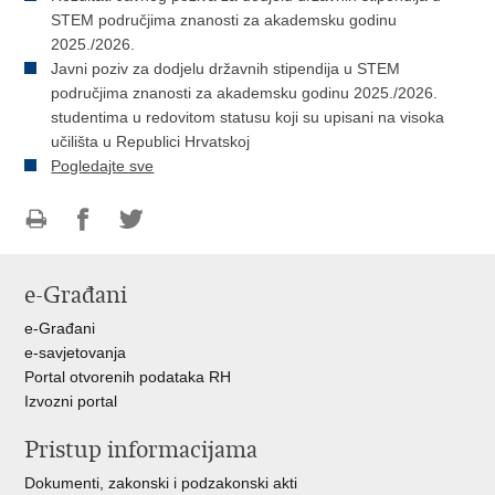
STEM područjima znanosti za akademsku godinu
2025./2026.
Javni poziv za dodjelu državnih stipendija u STEM
područjima znanosti za akademsku godinu 2025./2026.
studentima u redovitom statusu koji su upisani na visoka
učilišta u Republici Hrvatskoj
Pogledajte sve
Ispiši
Podijeli
Podijeli
stranicu
na
na
e-Građani
Facebooku
Twitteru
e-Građani
e-savjetovanja
Portal otvorenih podataka RH
Izvozni portal
Pristup informacijama
Dokumenti, zakonski i podzakonski akti