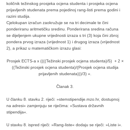
količnik težinskog prosjeka ocjena studenta i prosjeka ocjena
prijavljenih studenata prema pojedinoj rang-listi prema godini i
razini studija.
Cjelokupan izračun zaokružuje se na tri decimale te čini
ponderiranu aritmetičku sredinu. Ponderirana sredina računa
se dijeljenjem ukupne vrijednosti izraza s tri (3) koja čini zbroj
pondera prvog izraza (vrijednost 1) i drugog izraza (vrijednost
2), a prikaz u matematičkom izrazu glasi:
Prosjek ECTS-a x ((((Težinski prosjek ocjena studenta)/5) + 2 ×
((Težinski prosjek ocjena studenta)/(Prosjek ocjena studija
prijavljenih studenata)))/3) «.
Članak 3.
U članku 8. stavku 2. riječi: »stemstipendije.mzo.hr, dostupnoj
na adresi« zamjenjuju se riječima: »Sustava državnih
stipendija«.
U stavku 8. ispred riječi: »Rang-liste« dodaju se riječi: »Liste i«.