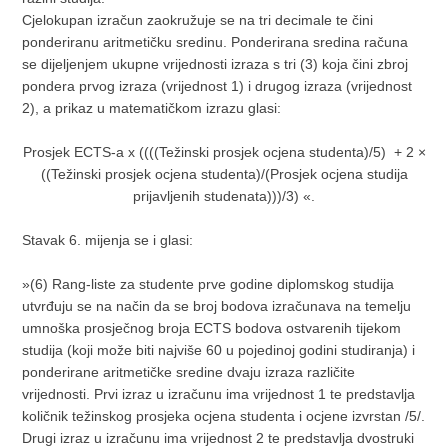
Cjelokupan izračun zaokružuje se na tri decimale te čini
ponderiranu aritmetičku sredinu. Ponderirana sredina računa
se dijeljenjem ukupne vrijednosti izraza s tri (3) koja čini zbroj
pondera prvog izraza (vrijednost 1) i drugog izraza (vrijednost
2), a prikaz u matematičkom izrazu glasi:
Prosjek ECTS-a x ((((Težinski prosjek ocjena studenta)/5) + 2 ×
((Težinski prosjek ocjena studenta)/(Prosjek ocjena studija
prijavljenih studenata)))/3) «.
Stavak 6. mijenja se i glasi:
»(6) Rang-liste za studente prve godine diplomskog studija
utvrđuju se na način da se broj bodova izračunava na temelju
umnoška prosječnog broja ECTS bodova ostvarenih tijekom
studija (koji može biti najviše 60 u pojedinoj godini studiranja) i
ponderirane aritmetičke sredine dvaju izraza različite
vrijednosti. Prvi izraz u izračunu ima vrijednost 1 te predstavlja
količnik težinskog prosjeka ocjena studenta i ocjene izvrstan /5/.
Drugi izraz u izračunu ima vrijednost 2 te predstavlja dvostruki