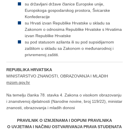
su državljani države članice Europske unije,
Europskoga gospodarskog prostora, Švicarske
Konfederacije
su Hrvati izvan Republike Hrvatske u skladu sa
Zakonom o odnosima Republike Hrvatske s Hrvatima
izvan Republike Hrvatske
su pod statusom azilanta ili su pod supsidijarnom
zaštitom u skladu sa Zakonom o međunarodnoj i
privremenoj zaštiti.
REPUBLIKA HRVATSKA
MINISTARSTVO ZNANOSTI, OBRAZOVANJA I MLADIH
mzom.gov.hr
Na temelju članka 78. stavka 4. Zakona o visokom obrazovanju
i znanstvenoj djelatnosti (Narodne novine, broj 119/22), ministar
znanosti, obrazovanja i mladih donosi
PRAVILNIK O IZMJENAMA I DOPUNI PRAVILNIKA
O UVJETIMA I NAČINU OSTVARIVANJA PRAVA STUDENATA