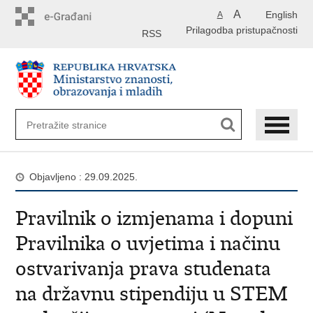
Preskoči
A
English
A
na
Prilagodba pristupačnosti
glavni
RSS
sadržaj
Objavljeno : 29.09.2025.
Pravilnik o izmjenama i dopuni
Pravilnika o uvjetima i načinu
ostvarivanja prava studenata
na državnu stipendiju u STEM