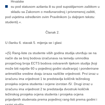
Hrvatske
su pod statusom azilanta ili su pod supsidijarnom zaštitom u
skladu sa Zakonom o međunarodnoj i privremenoj zaštiti,
pod uvjetima određenim ovim Pravilnikom (u daljnjem tekstu:
studenti).«.
Članak 2.
U članku 6. stavak 5. mijenja se i glasi:
»(5) Rang-liste za studente viših godina studija utvrđuju se na
način da se broj bodova izračunava na temelju umnoška
prosječnog broja ECTS bodova ostvarenih tijekom studija (koji
može biti najviše 60 u pojedinoj godini studiranja) i ponderirane
aritmetičke sredine dvaju izraza različite vrijednosti. Prvi izraz u
izračunu ima vrijednost 1 te predstavlja količnik težinskog
prosjeka ocjena studenta i ocjene izvrstan /5/. Drugi izraz u
izračunu ima vrijednost 2 te predstavlja dvostruki količnik
težinskog prosjeka ocjena studenta i prosjeka ocjena
prijavljenih studenata prema pojedinoj rang-listi prema godini i
razini studija.