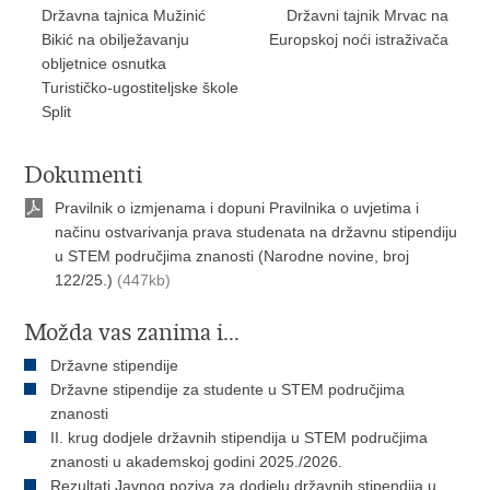
Državna tajnica Mužinić
Državni tajnik Mrvac na
Bikić na obilježavanju
Europskoj noći istraživača
obljetnice osnutka
Turističko-ugostiteljske škole
Split
Dokumenti
Pravilnik o izmjenama i dopuni Pravilnika o uvjetima i
načinu ostvarivanja prava studenata na državnu stipendiju
u STEM područjima znanosti (Narodne novine, broj
122/25.)
(447kb)
Možda vas zanima i...
Državne stipendije
Državne stipendije za studente u STEM područjima
znanosti
II. krug dodjele državnih stipendija u STEM područjima
znanosti u akademskoj godini 2025./2026.
Rezultati Javnog poziva za dodjelu državnih stipendija u