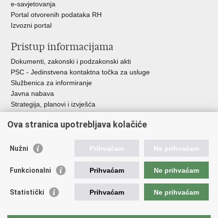
e-savjetovanja
Portal otvorenih podataka RH
Izvozni portal
Pristup informacijama
Dokumenti, zakonski i podzakonski akti
PSC - Jedinstvena kontaktna točka za usluge
Službenica za informiranje
Javna nabava
Strategija, planovi i izvješća
Savjetovanja sa zainteresiranom javnošću
Ova stranica upotrebljava kolačiće
Nužni
Prihvaćam
Ne prihvaćam
Korisne poveznice
Funkcionalni
Prihvaćam
Ne prihvaćam
Vlada RH
AZOO
Statistički
Prihvaćam
Ne prihvaćam
ASOO
AMPEU
CARNET