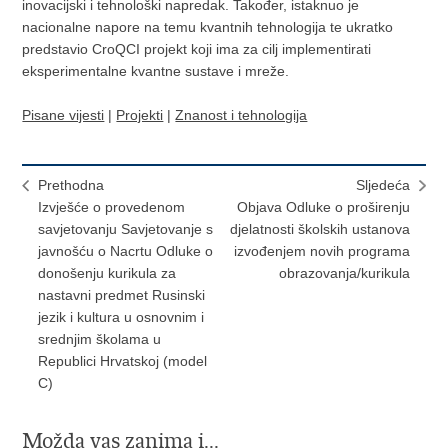
inovacijski i tehnološki napredak. Također, istaknuo je
nacionalne napore na temu kvantnih tehnologija te ukratko
predstavio CroQCI projekt koji ima za cilj implementirati
eksperimentalne kvantne sustave i mreže.
Pisane vijesti
|
Projekti
|
Znanost i tehnologija
Prethodna
Sljedeća
Izvješće o provedenom
Objava Odluke o proširenju
savjetovanju Savjetovanje s
djelatnosti školskih ustanova
javnošću o Nacrtu Odluke o
izvođenjem novih programa
donošenju kurikula za
obrazovanja/kurikula
nastavni predmet Rusinski
jezik i kultura u osnovnim i
srednjim školama u
Republici Hrvatskoj (model
C)
Možda vas zanima i...