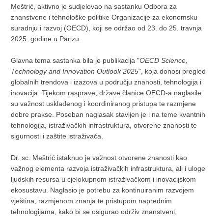
Meštrić, aktivno je sudjelovao na sastanku Odbora za
znanstvene i tehnološke politike Organizacije za ekonomsku
suradnju i razvoj (OECD), koji se održao od 23. do 25. travnja
2025. godine u Parizu.
Glavna tema sastanka bila je publikacija "
OECD Science,
Technology and Innovation Outlook 2025
", koja donosi pregled
globalnih trendova i izazova u području znanosti, tehnologija i
inovacija. Tijekom rasprave, države članice OECD-a naglasile
su važnost usklađenog i koordiniranog pristupa te razmjene
dobre prakse. Poseban naglasak stavljen je i na teme kvantnih
tehnologija, istraživačkih infrastruktura, otvorene znanosti te
sigurnosti i zaštite istraživača.
Dr. sc. Meštrić istaknuo je važnost otvorene znanosti kao
važnog elementa razvoja istraživačkih infrastruktura, ali i uloge
ljudskih resursa u cjelokupnom istraživačkom i inovacijskom
ekosustavu. Naglasio je potrebu za kontinuiranim razvojem
vještina, razmjenom znanja te pristupom naprednim
tehnologijama, kako bi se osigurao održiv znanstveni,