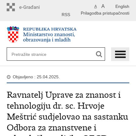
Preskoči
A
English
A
na
Prilagodba pristupačnosti
glavni
RSS
sadržaj
Objavljeno : 25.04.2025.
Ravnatelj Uprave za znanost i
tehnologiju dr. sc. Hrvoje
Meštrić sudjelovao na sastanku
Odbora za znanstvene i