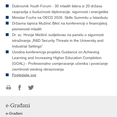
Dubrovnik Youth Forum - 30 mladih lidera iz 20 država
raspravlja o budućnosti diplomacije, sigurnosti i energetike
Ministar Fuchs na OECD 2026. Skills Summitu u Istanbulu
Državna tajnica Mužinić Bikić na konferenciji o financijskoj
pismenosti mladih
Dr. sc. Hrvoje Meštrić sudjelovao na panelu o sigurnosti
istraživanja „R&D Security Threats in the University and
Industrial Settings“
Uvodna konferencija projekta Guidance on Achieving
Learning and Increasing Higher Education Completion
(GOAL) - Profesionalno usmjeravanje učenika i povećanje
završnosti visokog obrazovanja
Pogledajte sve
Ispiši
Podijeli
Podijeli
stranicu
na
na
e-Građani
Facebooku
Twitteru
e-Građani