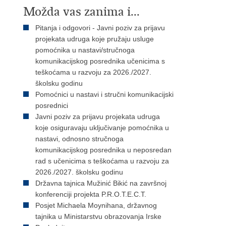
Možda vas zanima i...
Pitanja i odgovori - Javni poziv za prijavu
projekata udruga koje pružaju usluge
pomoćnika u nastavi/stručnoga
komunikacijskog posrednika učenicima s
teškoćama u razvoju za 2026./2027.
školsku godinu
Pomoćnici u nastavi i stručni komunikacijski
posrednici
Javni poziv za prijavu projekata udruga
koje osiguravaju uključivanje pomoćnika u
nastavi, odnosno stručnoga
komunikacijskog posrednika u neposredan
rad s učenicima s teškoćama u razvoju za
2026./2027. školsku godinu
Državna tajnica Mužinić Bikić na završnoj
konferenciji projekta P.R.O.T.E.C.T.
Posjet Michaela Moynihana, državnog
tajnika u Ministarstvu obrazovanja Irske