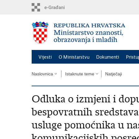
Preskoči
na
glavni
sadržaj
Vijesti
O Ministarstvu
Dokumenti
Pristu
Naslovnica
Istaknute teme
Natječaji
Odluka o izmjeni i dop
bespovratnih sredstav
usluge pomoćnika u nas
komunikacijskih posre