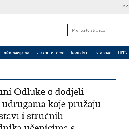
RS
p informacijama
Istaknute teme
Kontakti
Ustanove
HITN
uni Odluke o dodjeli
a udrugama koje pružaju
tavi i stručnih
dnika učenicima s