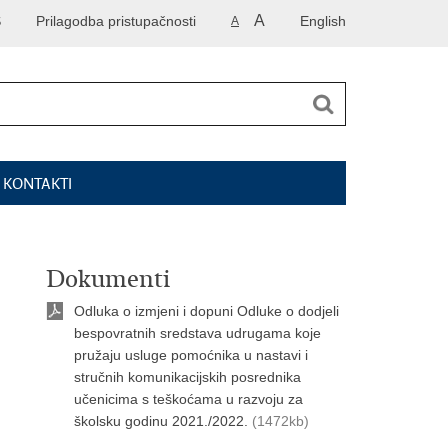
A
S
Prilagodba pristupačnosti
English
A
I KONTAKTI
Dokumenti
Odluka o izmjeni i dopuni Odluke o dodjeli
bespovratnih sredstava udrugama koje
pružaju usluge pomoćnika u nastavi i
stručnih komunikacijskih posrednika
učenicima s teškoćama u razvoju za
školsku godinu 2021./2022.
(1472kb)