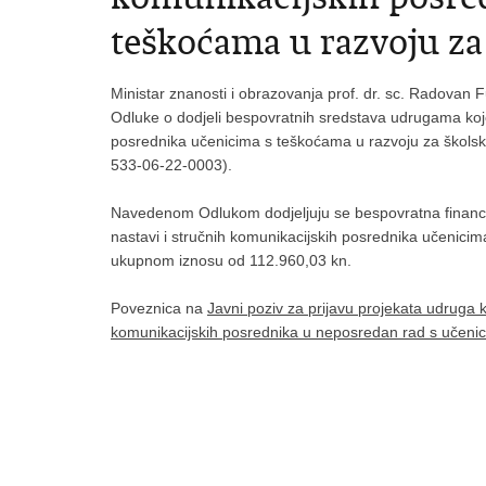
teškoćama u razvoju za
Ministar znanosti i obrazovanja prof. dr. sc. Radovan 
Odluke o dodjeli bespovratnih sredstava udrugama koje
posrednika učenicima s teškoćama u razvoju za škol
533-06-22-0003).
Navedenom Odlukom dodjeljuju se bespovratna financ
nastavi i stručnih komunikacijskih posrednika učenici
ukupnom iznosu od 112.960,03 kn.
Poveznica na
Javni poziv za prijavu projekata udruga 
komunikacijskih posrednika u neposredan rad s učeni