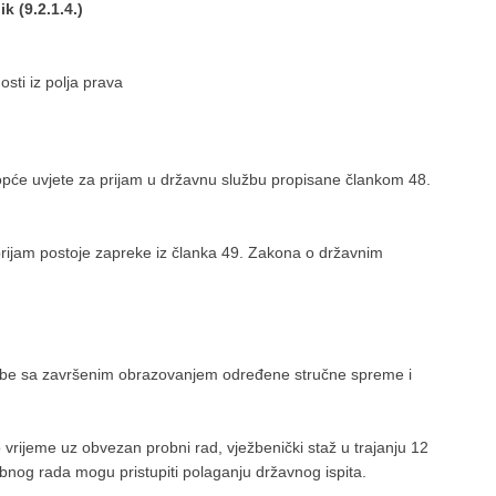
k (9.2.1.4.)
osti iz polja prava
 opće uvjete za prijam u državnu službu propisane člankom 48.
prijam postoje zapreke iz članka 49. Zakona o državnim
sobe sa završenim obrazovanjem određene stručne spreme i
vrijeme uz obvezan probni rad, vježbenički staž u trajanju 12
obnog rada mogu pristupiti polaganju državnog ispita.