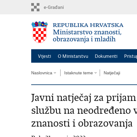
Preskoči
na
glavni
sadržaj
Vijesti
O Ministarstvu
Dokumenti
Pristu
Naslovnica
Istaknute teme
Natječaji
Javni natječaj za prija
službu na neodređeno v
znanosti i obrazovanja