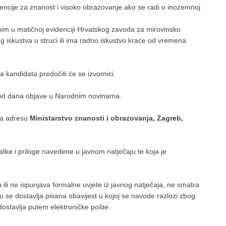
 Agencije za znanost i visoko obrazovanje ako se radi o inozemnoj
anim u matičnoj evidenciji Hrvatskog zavoda za mirovinsko
g iskustva u struci ili ima radno iskustvo kraće od vremena
a kandidata predočiti će se izvornici.
a od dana objave u Narodnim novinama.
 na adresu
Ministarstvo znanosti i obrazovanja, Zagreb,
ke i priloge navedene u javnom natječaju te koja je
 ili ne ispunjava formalne uvjete iz javnog natječaja, ne smatra
se dostavlja pisana obavijest u kojoj se navode razlozi zbog
dostavlja putem elektroničke pošte.