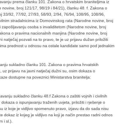
ljavanju prema članku 101. Zakona o hrvatskim braniteljima iz
 novine, broj 121/17, 98/19 i 84/21), članku 48. f. Zakona o
broj 33/92, 77/92, 27/93, 58/93, 2/94, 76/94, 108/95, 108/96,
vilnim stradalnicima iz Domovinskog rata (Narodne novine, broj
i i zapošljavanju osoba s invaliditetom (Narodne novine, broj
zakona o pravima nacionalnih manjina (Narodne novine, broj
i natječaj pozvati na to pravo, te je uz prijavu dužan priložiti
ma prednost u odnosu na ostale kandidate samo pod jednakim
avanju sukladno članku 101. Zakona o pravima hrvatskih
i, uz prijavu na javni natječaj dužni su, osim dokaza o
okaze dostupne na poveznici Ministarstva branitelja:
avanju sukladno članku 48.f Zakona o zaštiti vojnih i civilnih
 dokaza o ispunjavanju traženih uvjeta, priložiti i rješenje o
 iz koje je vidljivo spomenuto pravo, izjavu da do sada nisu
 te dokaz iz kojeg je vidljivo na koji je način prestao radni odnos
i sl.).