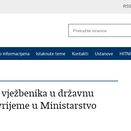
RS
p informacijama
Istaknute teme
Kontakti
Ustanove
HITN
m vježbenika u državnu
rijeme u Ministarstvo