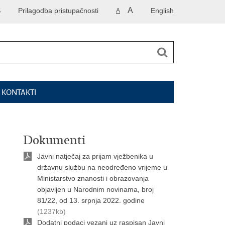
A
S
Prilagodba pristupačnosti
English
A
I KONTAKTI
Dokumenti
Javni natječaj za prijam vježbenika u
državnu službu na neodređeno vrijeme u
Ministarstvo znanosti i obrazovanja
objavljen u Narodnim novinama, broj
81/22, od 13. srpnja 2022. godine
(1237kb)
Dodatni podaci vezani uz raspisan Javni