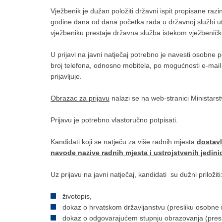
Vježbenik je dužan položiti državni ispit propisane raz
godine dana od dana početka rada u državnoj službi u
vježbeniku prestaje državna služba istekom vježbeničko
U prijavi na javni natječaj potrebno je navesti osobne
broj telefona, odnosno mobitela, po mogućnosti e-mail 
prijavljuje.
Obrazac za prijavu
nalazi se na web-stranici Ministars
Prijavu je potrebno vlastoručno potpisati.
Kandidati koji se natječu za više radnih mjesta
dostavl
navode nazive radnih mjesta i ustrojstvenih jedinic
Uz prijavu na javni natječaj, kandidati su dužni priložiti
životopis,
dokaz o hrvatskom državljanstvu (presliku osobne isk
dokaz o odgovarajućem stupnju obrazovanja (presli