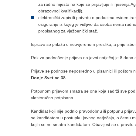
za radno mjesto na koje se prijavljuje ili rješenja
obrazovnoj kvalifikaciji),
elektronički zapis ili potvrdu o podacima evidentir
osiguranje iz kojeg je vidljivo da osoba nema radno
propisanog za vježbenički staž.
Isprave se prilažu u neovjerenom presliku, a prije izbor
Rok za podnošenje prijava na javni natječaj je 8 dan
Prijave se podnose neposredno u pisarnici ili poštom
Donje Svetice 38
.
Potpunom prijavom smatra se ona koja sadrži sve podat
vlastoručno potpisana.
Kandidat koji nije podnio pravodobnu ili potpunu prijavu
se kandidatom u postupku javnog natječaja, o čemu mu 
kojih se ne smatra kandidatom. Obavijest se u pravilu 