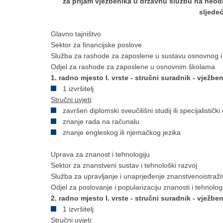
za prijam vježbenika u državnu službu na neod
sljede
Glavno tajništvo
Sektor za financijske poslove
Služba za rashode za zaposlene u sustavu osnovnog i
Odjel za rashode za zaposlene u osnovnim školama
1. radno mjesto I. vrste - stručni suradnik - vježbeni
1 izvršitelj
Stručni uvjeti
:
završen diplomski sveučilišni studij ili specijalistič
znanje rada na računalu
znanje engleskog ili njemačkog jezika
Uprava za znanost i tehnologiju
Sektor za znanstveni sustav i tehnološki razvoj
Služba za upravljanje i unaprjeđenje znanstvenoistraži
Odjel za poslovanje i popularizaciju znanosti i tehnolog
2. radno mjesto I. vrste - stručni suradnik - vježbeni
1 izvršitelj
Stručni uvjeti: