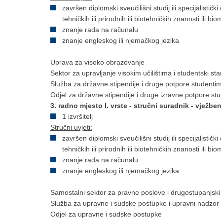
završen diplomski sveučilišni studij ili specijalistički
tehničkih ili prirodnih ili biotehničkih znanosti ili b
znanje rada na računalu
znanje engleskog ili njemačkog jezika
Uprava za visoko obrazovanje
Sektor za upravljanje visokim učilištima i studentski st
Služba za državne stipendije i druge potpore studenti
Odjel za državne stipendije i druge izravne potpore st
3. radno mjesto I. vrste - stručni suradnik - vježbeni
1 izvršitelj
Stručni uvjeti:
završen diplomski sveučilišni studij ili specijalistički
tehničkih ili prirodnih ili biotehničkih znanosti ili b
znanje rada na računalu
znanje engleskog ili njemačkog jezika
Samostalni sektor za pravne poslove i drugostupanjsk
Služba za upravne i sudske postupke i upravni nadzor
Odjel za upravne i sudske postupke