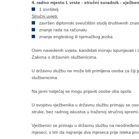
4. radno mjesto I. vrste - stručni suradnik - vježbeni
1 izvršitelj
Stručni uvjeti:
završen diplomski sveučilišni studij društvenih znan
znanje rada na računalu
znanje engleskog ili njemačkog jezika
Osim navedenih uvjeta, kandidati moraju ispunjavati i
Zakona o državnim službenicima.
U državnu službu ne može biti primljena osoba za čiji 
službenicima.
Na javni natječaj se mogu prijaviti osobe oba spola.
U svojstvu vježbenika u državnu službu primaju se o
struke, bez radnog iskustva u traženoj stručnoj spremi.
Vježbenici se primaju u državnu službu na neodređeno 
mjeseci, s tim da najranije dva mjeseca prije isteka pr