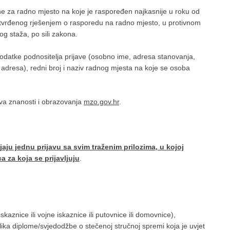
ine za radno mjesto na koje je raspoređen najkasnije u roku od
tvrđenog rješenjem o rasporedu na radno mjesto, u protivnom
g staža, po sili zakona.
 podatke podnositelja prijave (osobno ime, adresa stanovanja,
adresa), redni broj i naziv radnog mjesta na koje se osoba
tva znanosti i obrazovanja
mzo.gov.hr
.
jaju jednu prijavu sa svim traženim prilozima, u kojoj
a za koja se prijavljuju
.
:
aznice ili vojne iskaznice ili putovnice ili domovnice),
ka diplome/svjedodžbe o stečenoj stručnoj spremi koja je uvjet