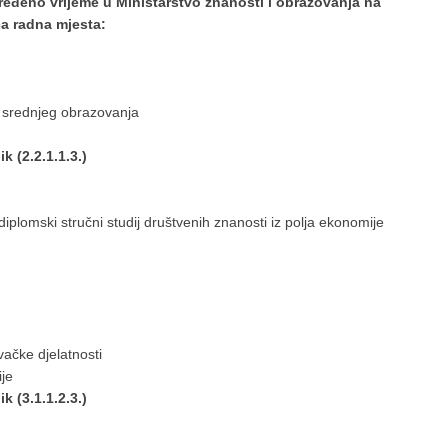
ređeno vrijeme u Ministarstvo znanosti i obrazovanja na
ća radna mjesta:
 srednjeg obrazovanja
k (2.2.1.1.3.)
ki diplomski stručni studij društvenih znanosti iz polja ekonomije
vačke djelatnosti
ije
k (3.1.1.2.3.)