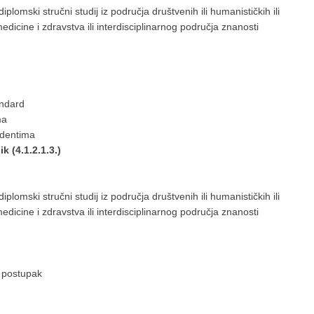
 diplomski stručni studij iz područja društvenih ili humanističkih ili
iomedicine i zdravstva ili interdisciplinarnog područja znanosti
andard
ma
udentima
k (4.1.2.1.3.)
 diplomski stručni studij iz područja društvenih ili humanističkih ili
iomedicine i zdravstva ili interdisciplinarnog područja znanosti
i postupak