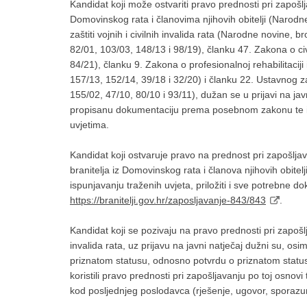
Kandidat koji može ostvariti pravo prednosti pri zapoš
Domovinskog rata i članovima njihovih obitelji (Narodne
zaštiti vojnih i civilnih invalida rata (Narodne novine, 
82/01, 103/03, 148/13 i 98/19), članku 47. Zakona o ci
84/21), članku 9. Zakona o profesionalnoj rehabilitacij
157/13, 152/14, 39/18 i 32/20) i članku 22. Ustavnog 
155/02, 47/10, 80/10 i 93/11), dužan se u prijavi na javn
propisanu dokumentaciju prema posebnom zakonu te i
uvjetima.
Kandidat koji ostvaruje pravo na prednost pri zapošlj
branitelja iz Domovinskog rata i članova njihovih obitelj
ispunjavanju traženih uvjeta, priložiti i sve potrebne d
https://branitelji.gov.hr/zaposljavanje-843/843
.
Kandidat koji se pozivaju na pravo prednosti pri zapošlj
invalida rata, uz prijavu na javni natječaj dužni su, osim
priznatom statusu, odnosno potvrdu o priznatom statusu
koristili pravo prednosti pri zapošljavanju po toj osnovi
kod posljednjeg poslodavca (rješenje, ugovor, sporazum 