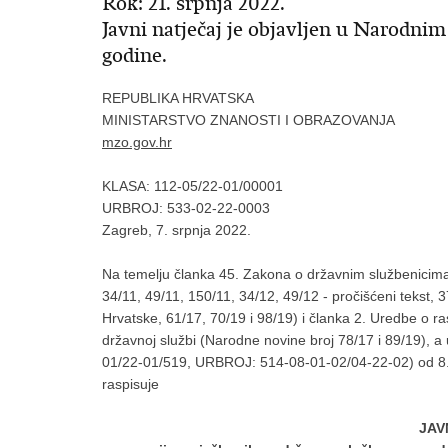
Rok: 21. srpnja 2022.
Javni natječaj je objavljen u Narodnim
godine.
REPUBLIKA HRVATSKA
MINISTARSTVO ZNANOSTI I OBRAZOVANJA
mzo.gov.hr
KLASA: 112-05/22-01/00001
URBROJ:
533-02-22-0003
Zagreb, 7. srpnja 2022.
Na temelju članka 45. Zakona o državnim službenicima
34/11, 49/11, 150/11, 34/12, 49/12 - pročišćeni tekst
Hrvatske, 61/17, 70/19 i 98/19) i članka 2. Uredbe o ra
državnoj službi (Narodne novine broj 78/17 i 89/19), 
01/22-01/519, URBROJ: 514-08-01-02/04-22-02) od 8. l
raspisuje
JAV