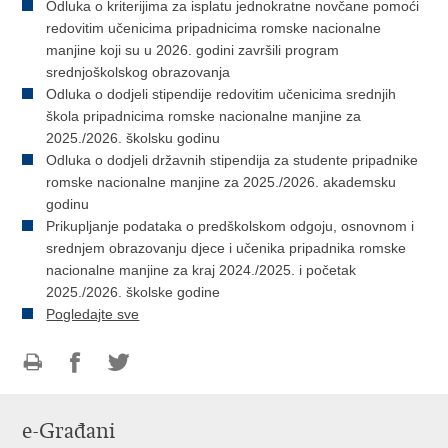
Odluka o kriterijima za isplatu jednokratne novčane pomoći
redovitim učenicima pripadnicima romske nacionalne
manjine koji su u 2026. godini završili program
srednjoškolskog obrazovanja
Odluka o dodjeli stipendije redovitim učenicima srednjih
škola pripadnicima romske nacionalne manjine za
2025./2026. školsku godinu
Odluka o dodjeli državnih stipendija za studente pripadnike
romske nacionalne manjine za 2025./2026. akademsku
godinu
Prikupljanje podataka o predškolskom odgoju, osnovnom i
srednjem obrazovanju djece i učenika pripadnika romske
nacionalne manjine za kraj 2024./2025. i početak
2025./2026. školske godine
Pogledajte sve
Ispiši
Podijeli
Podijeli
stranicu
na
na
e-Građani
Facebooku
Twitteru