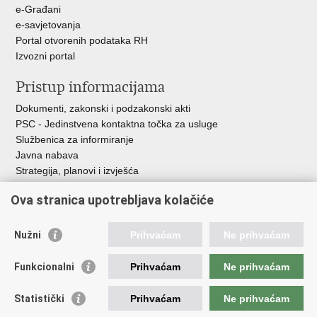
e-Građani
e-savjetovanja
Portal otvorenih podataka RH
Izvozni portal
Pristup informacijama
Dokumenti, zakonski i podzakonski akti
PSC - Jedinstvena kontaktna točka za usluge
Službenica za informiranje
Javna nabava
Strategija, planovi i izvješća
Savjetovanja sa zainteresiranom javnošću
Ova stranica upotrebljava kolačiće
Nužni
Prihvaćam
Ne prihvaćam
Korisne poveznice
Funkcionalni
Prihvaćam
Ne prihvaćam
Vlada RH
AZOO
Statistički
Prihvaćam
Ne prihvaćam
ASOO
AMPEU