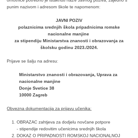
omotnice potrebno je istaknuti naziv Javnog poziva, zajedno s
punim nazivom i adresom škole te napomenom:
JAVNI POZIV
polaznicima srednjih škola pripadnicima romske
nacionalne manjine
za stipendiju Ministarstva znanosti i obrazovanja za
školsku godinu 2023./2024.
Prijave se šalju na adresu:
Ministarstvo znanosti i obrazovanja, Uprava za
nacionalne manjine
Donje Svetice 38
10000 Zagreb
Obvezna dokumentacija za prijavu učenika:
OBRAZAC zahtjeva za dodjelu novčane potpore
- stipendije redovitim učenicima srednjih škola
DOKAZ O PRIPADNOSTI ROMSKOJ NACIONALNOJ