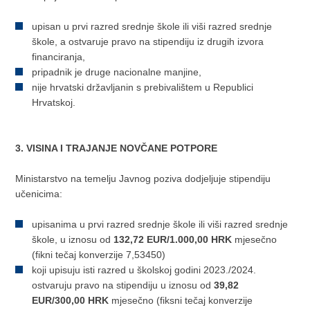
upisan u prvi razred srednje škole ili viši razred srednje
škole, a ostvaruje pravo na stipendiju iz drugih izvora
financiranja,
pripadnik je druge nacionalne manjine,
nije hrvatski državljanin s prebivalištem u Republici
Hrvatskoj.
3. VISINA I TRAJANJE NOVČANE POTPORE
Ministarstvo na temelju Javnog poziva dodjeljuje stipendiju
učenicima:
upisanima u prvi razred srednje škole ili viši razred srednje
škole, u iznosu od
132,72 EUR/1.000,00 HRK
mjesečno
(fikni tečaj konverzije 7,53450)
koji upisuju isti razred u školskoj godini 2023./2024.
ostvaruju pravo na stipendiju u iznosu od
39,82
EUR/300,00 HRK
mjesečno (fiksni tečaj konverzije