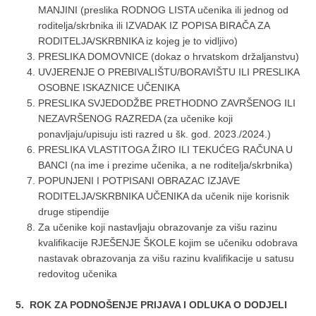
MANJINI (preslika RODNOG LISTA učenika ili jednog od
roditelja/skrbnika ili IZVADAK IZ POPISA BIRAČA ZA
RODITELJA/SKRBNIKA iz kojeg je to vidljivo)
PRESLIKA DOMOVNICE (dokaz o hrvatskom držaljanstvu)
UVJERENJE O PREBIVALIŠTU/BORAVIŠTU ILI PRESLIKA
OSOBNE ISKAZNICE UČENIKA
PRESLIKA SVJEDODŽBE PRETHODNO ZAVRŠENOG ILI
NEZAVRŠENOG RAZREDA (za učenike koji
ponavljaju/upisuju isti razred u šk. god. 2023./2024.)
PRESLIKA VLASTITOGA ŽIRO ILI TEKUĆEG RAČUNA U
BANCI (na ime i prezime učenika, a ne roditelja/skrbnika)
POPUNJENI I POTPISANI OBRAZAC IZJAVE
RODITELJA/SKRBNIKA UČENIKA da učenik nije korisnik
druge stipendije
Za učenike koji nastavljaju obrazovanje za višu razinu
kvalifikacije RJEŠENJE ŠKOLE kojim se učeniku odobrava
nastavak obrazovanja za višu razinu kvalifikacije u satusu
redovitog učenika
5.
ROK ZA PODNOŠENJE PRIJAVA I ODLUKA O DODJELI