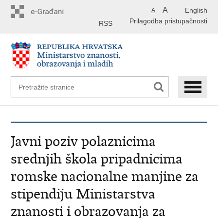
Preskoči
A
English
A
na
Prilagodba pristupačnosti
glavni
RSS
sadržaj
Javni poziv polaznicima
srednjih škola pripadnicima
romske nacionalne manjine za
stipendiju Ministarstva
znanosti i obrazovanja za