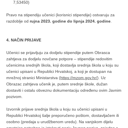
7,53450)
Pravo na stipendiju učenici (korisnici stipendije) ostvaruju za
razdoblje od
rujna 2023. godine do lipnja 2024. godine
.
4. NAČIN PRIJAVE
Učenici se prijavljuju za dodjelu stipendije putem Obrasca
zahtjeva za dodjelu novčane potpore – stipendije redovitim
učenicima srednjih škola, koji dostavlja srednja škola u koju su
učenici upisani u Republici Hrvatskoj, a koji je dostupan na
mrežnoj stranici Ministarstva (
https://mzom.gov.hr/
). Uz
Obrazac zahtjeva učenik je, putem srednje škole, dužan
dostaviti i ostalu obveznu dokumentaciju određenu ovim Javnim
pozivom.
Izvornik prijave srednja škola u koju su učenici upisani u
Republici Hrvatskoj šalje preporučeno poštom, dostavljačem ili
osobno (predaja u urudžbenom uredu). Na vanjskom dijelu