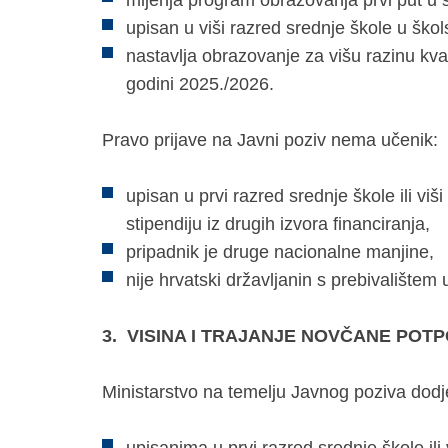
mijenja program obrazovanja prvi put u 
upisan u viši razred srednje škole u ško
nastavlja obrazovanje za višu razinu kval
godini 2025./2026.
Pravo prijave na Javni poziv nema učenik:
upisan u prvi razred srednje škole ili viš
stipendiju iz drugih izvora financiranja,
pripadnik je druge nacionalne manjine,
nije hrvatski državljanin s prebivalištem 
3.
VISINA I TRAJANJE NOVČANE POT
Ministarstvo na temelju Javnog poziva dodje