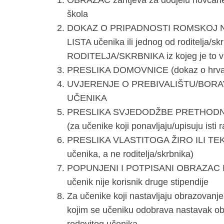
OBRAZAC zahtjeva za dodjelu novčane p
škola
DOKAZ O PRIPADNOSTI ROMSKOJ N
LISTA učenika ili jednog od roditelja/
RODITELJA/SKRBNIKA iz kojeg je to vid
PRESLIKA DOMOVNICE (dokaz o hrvat
UVJERENJE O PREBIVALIŠTU/BORAV
UČENIKA
PRESLIKA SVJEDODŽBE PRETHODN
(za učenike koji ponavljaju/upisuju isti
PRESLIKA VLASTITOGA ŽIRO ILI TEK
učenika, a ne roditelja/skrbnika)
POPUNJENI I POTPISANI OBRAZAC 
učenik nije korisnik druge stipendije
Za učenike koji nastavljaju obrazovan
kojim se učeniku odobrava nastavak obr