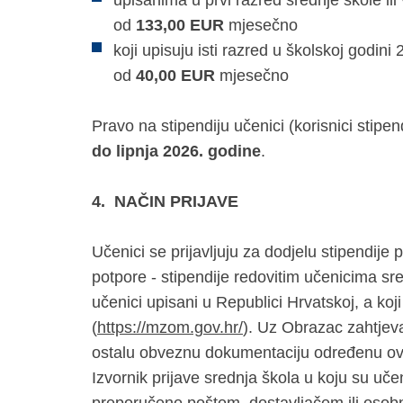
upisanima u prvi razred srednje škole ili
od
133,00 EUR
mjesečno
koji upisuju isti razred u školskoj godin
od
40,00 EUR
mjesečno
Pravo na stipendiju učenici (korisnici stipe
do lipnja 2026. godine
.
4.
NAČIN PRIJAVE
Učenici se prijavljuju za dodjelu stipendij
potpore - stipendije redovitim učenicima sre
učenici upisani u Republici Hrvatskoj, a koj
(
https://mzom.gov.hr/
). Uz Obrazac zahtjeva
ostalu obveznu dokumentaciju određenu o
Izvornik prijave srednja škola u koju su uče