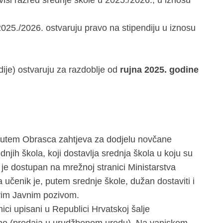
 viši razred srednje škole u 2025./2026., u iznosu
i 2025./2026. ostvaruju pravo na stipendiju u iznosu
ndije) ostvaruju za razdoblje od
rujna 2025. godine
e putem Obrasca zahtjeva za dodjelu novčane
dnjih škola, koji dostavlja srednja škola u koju su
i je dostupan na mrežnoj stranici Ministarstva
 učenik je, putem srednje škole, dužan dostaviti i
vim Javnim pozivom.
nici upisani u Republici Hrvatskoj šalje