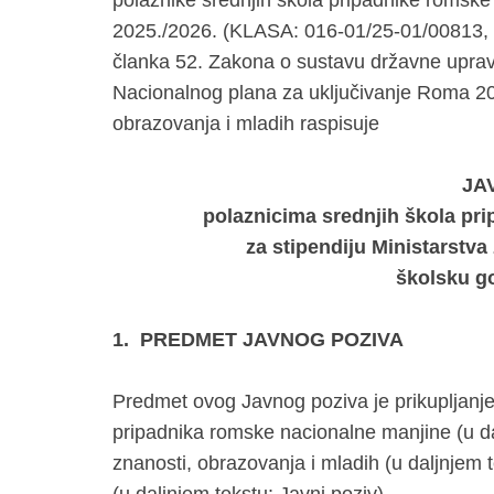
polaznike srednjih škola pripadnike romsk
2025./2026. (KLASA: 016-01/25-01/00813, 
članka 52. Zakona o sustavu državne uprav
Nacionalnog plana za uključivanje Roma 202
obrazovanja i mladih raspisuje
JA
polaznicima srednjih škola pr
za stipendiju Ministarstva
školsku g
1.
PREDMET JAVNOG POZIVA
Predmet ovog Javnog poziva je prikupljanje
pripadnika romske nacionalne manjine (u dal
znanosti, obrazovanja i mladih (u daljnjem 