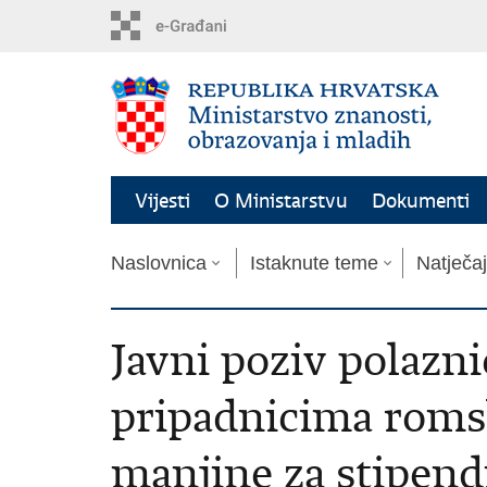
Preskoči
na
glavni
sadržaj
Vijesti
O Ministarstvu
Dokumenti
Naslovnica
Istaknute teme
Natječaj
Javni poziv polazni
pripadnicima roms
manjine za stipend