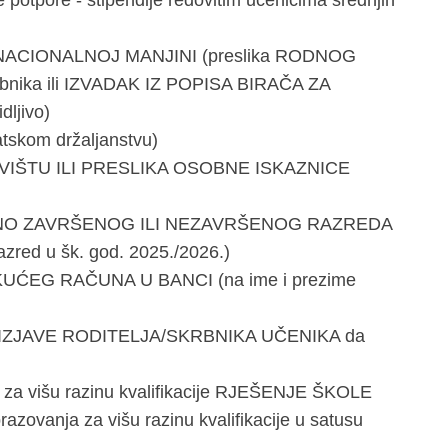
otpore - stipendije redovitim učenicima srednjih
ACIONALNOJ MANJINI (preslika RODNOG
skrbnika ili IZVADAK IZ POPISA BIRAČA ZA
ljivo)
skom držaljanstvu)
IŠTU ILI PRESLIKA OSOBNE ISKAZNICE
O ZAVRŠENOG ILI NEZAVRŠENOG RAZREDA
 razred u šk. god. 2025./2026.)
UĆEG RAČUNA U BANCI (na ime i prezime
IZJAVE RODITELJA/SKRBNIKA UČENIKA da
je za višu razinu kvalifikacije RJEŠENJE ŠKOLE
azovanja za višu razinu kvalifikacije u satusu