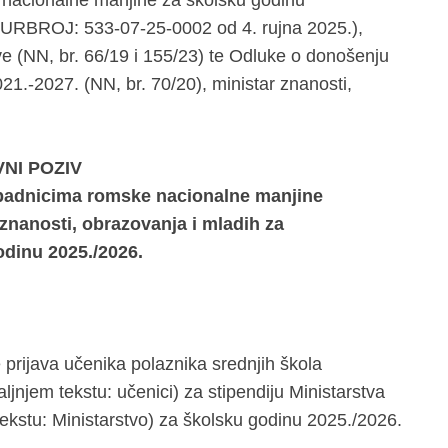
e nacionalne manjine za školsku godinu
URBROJ: 533-07-25-0002 od 4. rujna 2025.),
e (NN, br. 66/19 i 155/23) te Odluke o donošenju
1.-2027. (NN, br. 70/20), ministar znanosti,
VNI POZIV
ipadnicima romske nacionalne manjine
 znanosti, obrazovanja i mladih za
odinu 2025./2026.
 prijava učenika polaznika srednjih škola
jnjem tekstu: učenici) za stipendiju Ministarstva
tekstu: Ministarstvo) za školsku godinu 2025./2026.