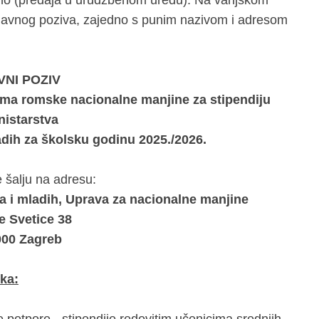
bno (predaja u urudžbenom uredu). Na vanjskom
v Javnog poziva, zajedno s punim nazivom i adresom
VNI POZIV
ima romske nacionalne manjine za stipendiju
nistarstva
adih za školsku godinu 2025./2026.
e šalju na adresu:
a i mladih, Uprava za nacionalne manjine
e Svetice 38
000 Zagreb
ka: