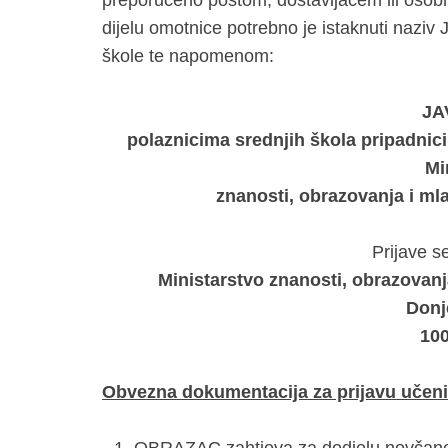
preporučeno poštom, dostavljačem ili oso
dijelu omotnice potrebno je istaknuti nazi
škole te napomenom:
JA
polaznicima srednjih škola pripadnic
Mi
znanosti, obrazovanja i ml
Prijave s
Ministarstvo znanosti, obrazovanj
Donj
10
Obvezna dokumentacija za prijavu učeni