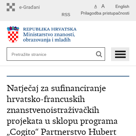
Preskoči
A
English
A
na
Prilagodba pristupačnosti
glavni
RSS
sadržaj
Natječaj za sufinanciranje
hrvatsko-francuskih
znanstvenoistraživačkih
projekata u sklopu programa
„Cogito“ Partnerstvo Hubert