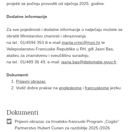
projekti se počinju provoditi od siječnja 2025. godine.
Dodatne informacije
Za sve pojedinosti i dodatne informacije o natječaju možete se
obratiti Ministarstvu znanosti i obrazovanja
na tel.: 01/4594 353 ili e-mail
marija.crnic@mzo.hr
te
Veleposlanstvu Francuske Republike u RH, gđi Jasni Bas,
atašeu za znanstvenu i sveučilišnu suradnju,
na tel.: 01/489 36 49, e-mail:
jasna.bas@diplomatie.gouv.fr
.
Dokumenti
Prijavni obrazac
Vodič dobre prakse na
engleskome
i
francuskome
jeziku
Dokumenti
Prijavni obrazac za hrvatsko-francuski Program „Cogito“
Partnerstvo Hubert Curien za razdoblje 2025./2026.