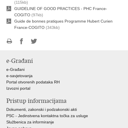
(115kb)
GUIDELINE OF GOOD PRACTICES - PHC France-
COGITO
(97kb)
Guide de bonnes pratiques Programme Hubert Curien
France-COGITO
(343kb)
Ispiši
Podijeli
Podijeli
stranicu
na
na
e-Građani
Facebooku
Twitteru
e-Građani
e-savjetovanja
Portal otvorenih podataka RH
Izvozni portal
Pristup informacijama
Dokumenti, zakonski i podzakonski akti
PSC - Jedinstvena kontaktna točka za usluge
Službenica za informiranje