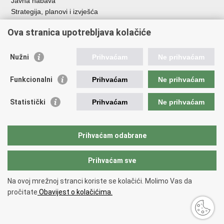
Javna nabava
Strategija, planovi i izvješća
Savjetovanja sa zainteresiranom javnošću
Ova stranica upotrebljava kolačiće
Nužni
Prihvaćam
Ne prihvaćam
Korisne poveznice
Funkcionalni
Prihvaćam
Ne prihvaćam
Vlada RH
AZOO
Statistički
Prihvaćam
Ne prihvaćam
ASOO
AMPEU
CARNET
Prihvaćam odabrane
NCVVO
Prihvaćam sve
Povratak na vrh
Na ovoj mrežnoj stranci koriste se kolačići. Molimo Vas da
Copyright © 2026 Ministarstvo znanosti, obrazovanja i mladih.
Uvjeti
pročitate
Obavijest o kolačićima.
korištenja
Izjava o pristupačnosti