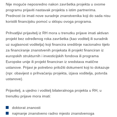
Nije moguće neposredno nakon završetka projekta u ovome
programu prijaviti nastavak projekta s istim partnerima.
Prednost će imati nove suradnje znanstvenika koji do sada nisu
koristili financijsku pomoć u sklopu ovoga programa.
Prihvatljivi prijavitelj iz RH mora u trenutku prijave imati aktivan
projekt bez određenog roka završetka (kao voditelj ili suradnik
uz suglasnost voditelja) koji financira središnje nacionalno tijelo
za financiranje znanstvenih projekata ili projekt financiran iz
europskih strukturnih i investicijskih fondova ili programa
Europske unije ili projekt financiran iz sredstava matične
ustanove. Prijavi je potrebno priložiti dokument koji to dokazuje
(npr. obavijest o prihvaćanju projekta, izjava voditelja, potvrda
ustanove).
Prijavitelj, a ujedno i voditelj bilateralnoga projekta u RH, u
trenutku prijave mora imati:
doktorat znanosti
najmanje znanstveno radno mjesto znanstvenoga