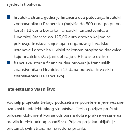
sljedećih troškova:
hrvatska strana godišnje financira dva putovanja hrvatskih
znanstvenika u Francusku (najviše do 500 eura po putnoj
karti) i 12 dana boravka francuskih znanstvenika u
Hrvatskoj (najviše do 125,00 eura dnevno kojima se
pokrivaju troškovi smještaja u organizaciji hrvatske
ustanove i dnevnica u visini zakonom propisane dnevnice
koju hrvatski državljani dobivaju u RH u iste svrhe)
francuska strana financira dva putovanja francuskih
znanstvenika u Hrvatsku i 12 dana boravka hrvatskih
znanstvenika u Francuskoj.
Intelektualno vlasništvo
Voditelji projekata trebaju poduzeti sve potrebne mjere vezane
uza zaštitu intelektualnog vlasništva. Treba pažljivo pročitati
priloženi dokument koji se odnosi na dobre prakse vezane uz
pravila intelektualnog vlasništva. Prijava projekta uključuje
pristanak svih strana na navedena pravila.