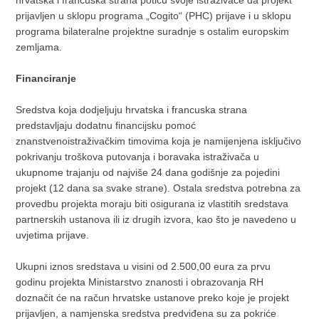
hrvatska i francuska strana potiču svoje istraživače da projekt
prijavljen u sklopu programa „Cogito“ (PHC) prijave i u sklopu
programa bilateralne projektne suradnje s ostalim europskim
zemljama.
Financiranje
Sredstva koja dodjeljuju hrvatska i francuska strana
predstavljaju dodatnu financijsku pomoć
znanstvenoistraživačkim timovima koja je namijenjena isključivo
pokrivanju troškova putovanja i boravaka istraživača u
ukupnome trajanju od najviše 24 dana godišnje za pojedini
projekt (12 dana sa svake strane). Ostala sredstva potrebna za
provedbu projekta moraju biti osigurana iz vlastitih sredstava
partnerskih ustanova ili iz drugih izvora, kao što je navedeno u
uvjetima prijave.
Ukupni iznos sredstava u visini od 2.500,00 eura za prvu
godinu projekta Ministarstvo znanosti i obrazovanja RH
doznačit će na račun hrvatske ustanove preko koje je projekt
prijavljen, a namjenska sredstva predviđena su za pokriće