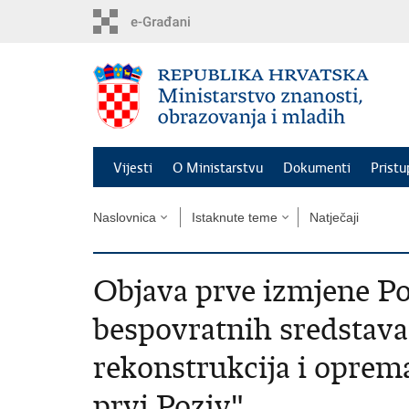
Preskoči
na
glavni
sadržaj
Vijesti
O Ministarstvu
Dokumenti
Pristu
Naslovnica
Istaknute teme
Natječaji
Objava prve izmjene Po
bespovratnih sredstava 
rekonstrukcija i oprem
prvi Poziv"