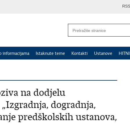
RS
p informacijama
Istaknute teme
Kontakti
Ustanove
HITN
ziva na dodjelu
„Izgradnja, dogradnja,
anje predškolskih ustanova,