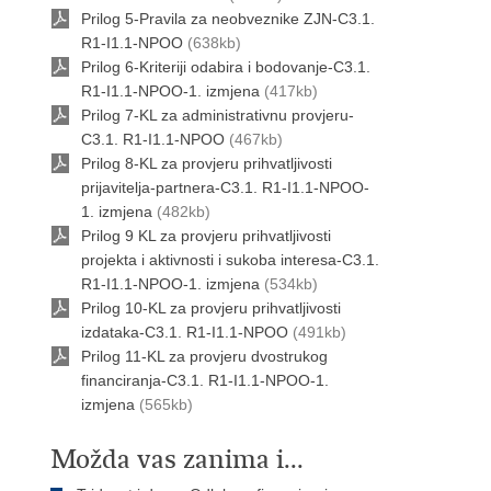
Prilog 5-Pravila za neobveznike ZJN-C3.1.
R1-I1.1-NPOO
(638kb)
Prilog 6-Kriteriji odabira i bodovanje-C3.1.
R1-I1.1-NPOO-1. izmjena
(417kb)
Prilog 7-KL za administrativnu provjeru-
C3.1. R1-I1.1-NPOO
(467kb)
Prilog 8-KL za provjeru prihvatljivosti
prijavitelja-partnera-C3.1. R1-I1.1-NPOO-
1. izmjena
(482kb)
Prilog 9 KL za provjeru prihvatljivosti
projekta i aktivnosti i sukoba interesa-C3.1.
R1-I1.1-NPOO-1. izmjena
(534kb)
Prilog 10-KL za provjeru prihvatljivosti
izdataka-C3.1. R1-I1.1-NPOO
(491kb)
Prilog 11-KL za provjeru dvostrukog
financiranja-C3.1. R1-I1.1-NPOO-1.
izmjena
(565kb)
Možda vas zanima i...