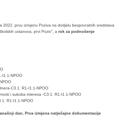
bnja 2022. prvu izmjenu Poziva na dodjelu bespovratnih sredstava
školskih ustanova, prvi Poziv", a
rok za podnošenje
OO
R1-I1.1-NPOO
.1-NPOO
-partnera-C3.1. R1-I1.1-NPOO
ktivnosti i sukoba interesa -C3.1. R1-I1.1-NPOO
C3.1. R1-I1.1-NPOO
 današnji dan​. Prva izmjena natječajne dokumentacije