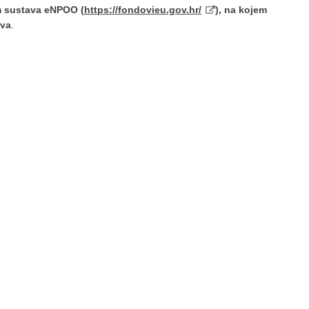
em sustava eNPOO (
https://fondovieu.gov.hr/
), na kojem
iva
.