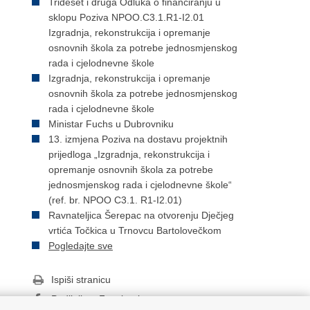
Trideset i druga Odluka o financiranju u
sklopu Poziva NPOO.C3.1.R1-I2.01
Izgradnja, rekonstrukcija i opremanje
osnovnih škola za potrebe jednosmjenskog
rada i cjelodnevne škole
Izgradnja, rekonstrukcija i opremanje
osnovnih škola za potrebe jednosmjenskog
rada i cjelodnevne škole
Ministar Fuchs u Dubrovniku
13. izmjena Poziva na dostavu projektnih
prijedloga „Izgradnja, rekonstrukcija i
opremanje osnovnih škola za potrebe
jednosmjenskog rada i cjelodnevne škole“
(ref. br. NPOO C3.1. R1-I2.01)
Ravnateljica Šerepac na otvorenju Dječjeg
vrtića Točkica u Trnovcu Bartolovečkom
Pogledajte sve
Ispiši stranicu
Podijeli na Facebooku