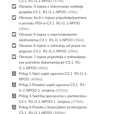
C3.1. R1-I1.1-NPOO
(47kb)
Obrazac 3-Izjava o imenovanju voditelja
projekta-C3.1. R1-I1.1-NPOO
(39kb)
Obrazac 4a-b-c-Izjava prijavitelja/partnera
o povratu PDV-a-C3.1. R1-I1.1-NPOO
(49kb)
Obrazac 5-Izjava o nepromijenjenim
okolnostima-C3.1. R1-I1.1-NPOO
(35kb)
Obrazac 6-Izjava o odricanju od prava na
prigovor-C3.1. R1-I1.1-NPOO
(28kb)
Obrazac 7-Izjava prijavitelja o pribavljanju
sve potrebne dokumentacije-C3.1. R1-
I1.1-NPOO
(46kb)
Prilog 1-Opći uvjeti ugovora-C3.1. R1-I1.1-
NPOO
(409kb)
Prilog 2-Posebni uvjeti ugovora-C3.1. R1-
I1.1-NPOO-1. izmjena
(592kb)
Prilog 3-Sadržaj sporazuma o partnerstvu-
C3.1. R1-I1.1-NPOO-1. izmjena
(379kb)
Prilog 4-Pravila o financijskim korekcijama-
C3.1. R1-I1.1-NPOO
(996kb)