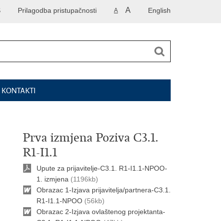
A
S
Prilagodba pristupačnosti
English
A
I KONTAKTI
Prva izmjena Poziva C3.1.
R1-I1.1
Upute za prijavitelje-C3.1. R1-I1.1-NPOO-
1. izmjena
(1196kb)
Obrazac 1-Izjava prijavitelja/partnera-C3.1.
R1-I1.1-NPOO
(56kb)
Obrazac 2-Izjava ovlaštenog projektanta-