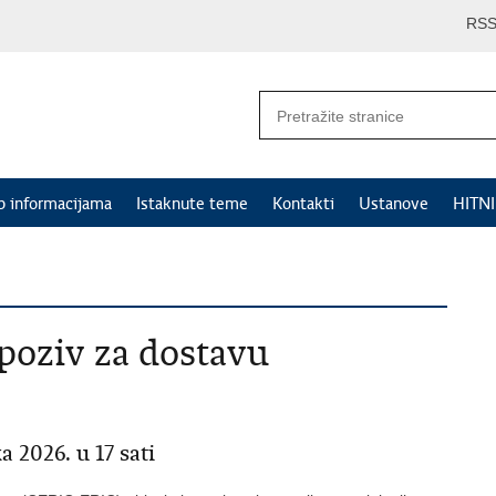
RS
p informacijama
Istaknute teme
Kontakti
Ustanove
HITN
oziv za dostavu
a 2026. u 17 sati