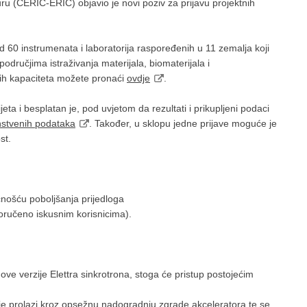
uru (CERIC-ERIC) objavio je novi poziv za prijavu projektnih
60 instrumenata i laboratorija raspoređenih u 11 zemalja koji
odručjima istraživanja materijala, biomaterijala i
nih kapaciteta možete pronaći
ovdje
.
eta i besplatan je, pod uvjetom da rezultati i prikupljeni podaci
nstvenih podataka
. Također, u sklopu jedne prijave moguće je
st.
nošću poboljšanja prijedloga
oručeno iskusnim korisnicima).
nove verzije Elettra sinkrotrona, stoga će pristup postojećim
je prolazi kroz opsežnu nadogradnju zgrade akceleratora te se