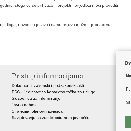
godine, stoga će se prihvaćeni projektni prijedlozi moći provoditi
prijedloga, novosti u pozivu i samu prijavu možete pronaći na:
Ov
Pristup informacijama
K
Nu
Dokumenti, zakonski i podzakonski akti
Vl
Fu
PSC - Jedinstvena kontaktna točka za usluge
AZ
Službenica za informiranje
AS
St
Javna nabava
AM
Strategija, planovi i izvješća
CA
Savjetovanja sa zainteresiranom javnošću
NC