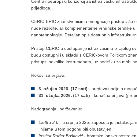
Centralnoeuropski konzorcij za istraživačku infrastrukt
prijedloga.
CERIC-ERIC znanstvenicima omogućuje pristup više od 
nude različite, ali komplementarne vrhunske tehnike u p
nanotehnologije. Detaljan opis dostupnih infrastruktur
Pristup CERIC-u dostupan je istraživačima iz cijelog svij
budu dostupni i u skladu s CERIC-ovom
Politikom zna
pristupiti nekoliko instrumenata, uz podršku za mobilno
Rokovi za prijavu:
3. ožujka 2026. (17 sati)
- predevaluacija s moguć
31. ožujka 2026. (17 sati)
- konačna prijava (prep
Nadogradnja i održavanje:
Elettra 2.0
- u srpnju 2025. započela je instalacija 
linijama u tom pogonu biti obustavljen.
Institut Ruđer Bošković
- hrvatsko ionsko postrojen