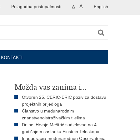
A
S
Prilagodba pristupačnosti
English
A
I KONTAKTI
Možda vas zanima i...
Otvoren 25. CERIC-ERIC poziv za dostavu
projektnih prijedloga
Članstvo u međunarodnim
znanstvenoistraživačkim tijelima
Dr. sc. Hrvoje Meštrić sudjelovao na 4.
godišnjem sastanku Einstein Teleskopa
Inauguracija međunarodnog Opservatorija