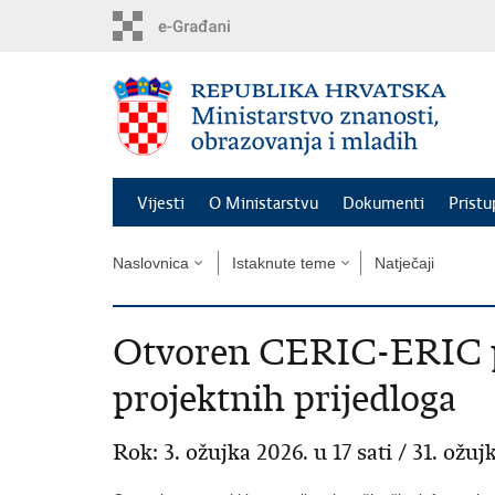
Preskoči
na
glavni
sadržaj
Vijesti
O Ministarstvu
Dokumenti
Pristu
Naslovnica
Istaknute teme
Natječaji
Otvoren CERIC-ERIC p
projektnih prijedloga
Rok: 3. ožujka 2026. u 17 sati / 31. ožujk