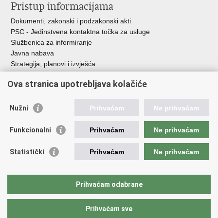
Pristup informacijama
Dokumenti, zakonski i podzakonski akti
PSC - Jedinstvena kontaktna točka za usluge
Službenica za informiranje
Javna nabava
Strategija, planovi i izvješća
Savjetovanja sa zainteresiranom javnošću
Ova stranica upotrebljava kolačiće
Nužni
Prihvaćam
Ne prihvaćam
Korisne poveznice
Funkcionalni
Prihvaćam
Ne prihvaćam
Vlada RH
AZOO
Statistički
Prihvaćam
Ne prihvaćam
ASOO
AMPEU
CARNET
Prihvaćam odabrane
NCVVO
Prihvaćam sve