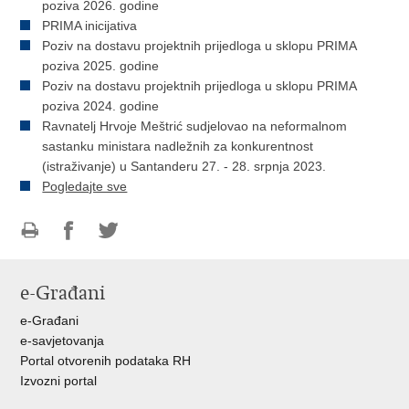
poziva 2026. godine
PRIMA inicijativa
Poziv na dostavu projektnih prijedloga u sklopu PRIMA
poziva 2025. godine
Poziv na dostavu projektnih prijedloga u sklopu PRIMA
poziva 2024. godine
Ravnatelj Hrvoje Meštrić sudjelovao na neformalnom
sastanku ministara nadležnih za konkurentnost
(istraživanje) u Santanderu 27. - 28. srpnja 2023.
Pogledajte sve
Ispiši
Podijeli
Podijeli
stranicu
na
na
e-Građani
Facebooku
Twitteru
e-Građani
e-savjetovanja
Portal otvorenih podataka RH
Izvozni portal