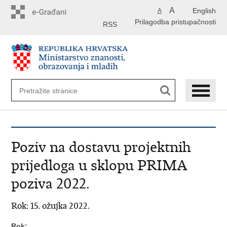
Preskoči
A
English
A
na
Prilagodba pristupačnosti
glavni
RSS
sadržaj
Poziv na dostavu projektnih
prijedloga u sklopu PRIMA
poziva 2022.
Rok: 15. ožujka 2022.
Rok: