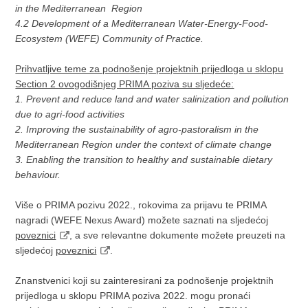
in the Mediterranean Region
4.2 Development of a Mediterranean Water-Energy-Food-
Ecosystem (WEFE) Community of Practice.
Prihvatljive teme za podnošenje projektnih prijedloga u sklopu
Section 2 ovogodišnjeg PRIMA poziva su sljedeće:
1. Prevent and reduce land and water salinization and pollution
due to agri-food activities
2. Improving the sustainability of agro-pastoralism in the
Mediterranean Region under the context of climate change
3. Enabling the transition to healthy and sustainable dietary
behaviour.
Više o PRIMA pozivu 2022., rokovima za prijavu te PRIMA
nagradi (WEFE Nexus Award) možete saznati na sljedećoj
poveznici
, a sve relevantne dokumente možete preuzeti na
sljedećoj
poveznici
.
Znanstvenici koji su zainteresirani za podnošenje projektnih
prijedloga u sklopu PRIMA poziva 2022. mogu pronaći