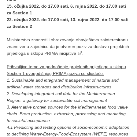
15. ožujka 2022. do 17.00 sati, 6. rujna 2022. do 17.00 sati
za Section 1
22. ožujka 2022. do 17.00 sati, 13. rujna 2022. do 17.00 sati
za Section 2
Ministarstvo znanosti i obrazovanja obavještava zainteresiranu
znanstvenu zajednicu da je otvoren poziv za dostavu projektnih
prijedloga u sklopu
PRIMA inicijative
.
Prihvatljive teme za podnošenje projektnih prijedloga u sklopu
Section 1 ovogodišnjeg PRIMA poziva su sljedeće:
1. Sustainable and integrated management of natural and
artificial water storages and distribution infrastructures
2. Developing integrated soil data for the Mediterranean
Region: a gateway for sustainable soil management
3. Alternative protein sources for the Mediterranean food value
chain. From production, extraction, processing and marketing,
to societal acceptance
4.1 Predicting and testing options of socio-economic adaptation
to declining Water-Energy-Food-Ecosystem (WEFE) resources