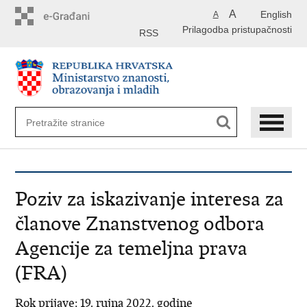
Preskoči
A
English
A
na
Prilagodba pristupačnosti
glavni
RSS
sadržaj
Poziv za iskazivanje interesa za
članove Znanstvenog odbora
Agencije za temeljna prava
(FRA)
Rok prijave: 19. rujna 2022. godine