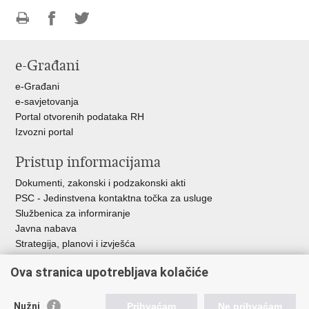
Ispiši
Podijeli
Podijeli
stranicu
na
na
e-Građani
Facebooku
Twitteru
e-Građani
e-savjetovanja
Portal otvorenih podataka RH
Izvozni portal
Pristup informacijama
Dokumenti, zakonski i podzakonski akti
PSC - Jedinstvena kontaktna točka za usluge
Službenica za informiranje
Javna nabava
Strategija, planovi i izvješća
Savjetovanja sa zainteresiranom javnošću
Ova stranica upotrebljava kolačiće
Nužni
Prihvaćam
Ne prihvaćam