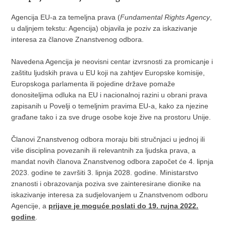
Agencija EU-a za temeljna prava (
Fundamental Rights Agency
,
u daljnjem tekstu: Agencija) objavila je poziv za iskazivanje
interesa za članove Znanstvenog odbora.
Navedena Agencija je neovisni centar izvrsnosti za promicanje i
zaštitu ljudskih prava u EU koji na zahtjev Europske komisije,
Europskoga parlamenta ili pojedine države pomaže
donositeljima odluka na EU i nacionalnoj razini u obrani prava
zapisanih u Povelji o temeljnim pravima EU-a, kako za njezine
građane tako i za sve druge osobe koje žive na prostoru Unije.
Članovi Znanstvenog odbora moraju biti stručnjaci u jednoj ili
više disciplina povezanih ili relevantnih za ljudska prava, a
mandat novih članova Znanstvenog odbora započet će 4. lipnja
2023. godine te završiti 3. lipnja 2028. godine. Ministarstvo
znanosti i obrazovanja poziva sve zainteresirane dionike na
iskazivanje interesa za sudjelovanjem u Znanstvenom odboru
Agencije, a
prijave je moguće poslati do 19. rujna 2022.
godine
.