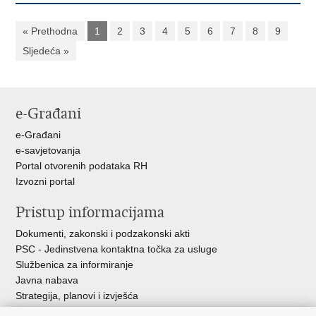
« Prethodna
1
2
3
4
5
6
7
8
9
Sljedeća »
e-Građani
e-Građani
e-savjetovanja
Portal otvorenih podataka RH
Izvozni portal
Pristup informacijama
Dokumenti, zakonski i podzakonski akti
PSC - Jedinstvena kontaktna točka za usluge
Službenica za informiranje
Javna nabava
Strategija, planovi i izvješća
Savjetovanja sa zainteresiranom javnošću