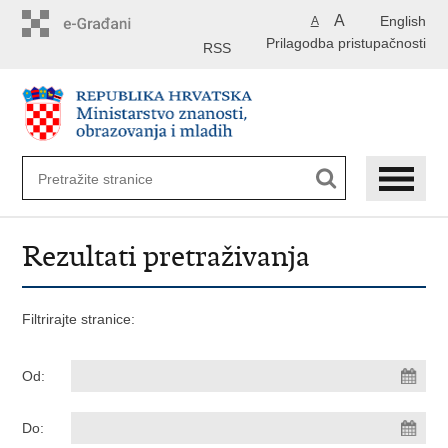
Preskoči
A
English
A
na
Prilagodba pristupačnosti
glavni
RSS
sadržaj
Rezultati pretraživanja
Filtrirajte stranice:
Od:
Do: