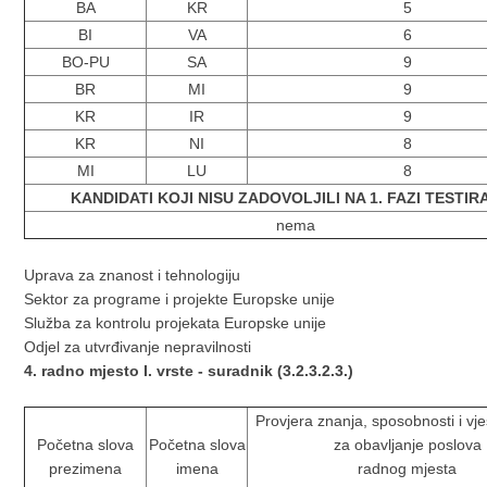
BA
KR
5
BI
VA
6
BO-PU
SA
9
BR
MI
9
KR
IR
9
KR
NI
8
MI
LU
8
KANDIDATI KOJI NISU ZADOVOLJILI NA 1. FAZI TESTI
nema
Uprava za znanost i tehnologiju
Sektor za programe i projekte Europske unije
Služba za kontrolu projekata Europske unije
Odjel za utvrđivanje nepravilnosti
4. radno mjesto I. vrste - suradnik (3.2.3.2.3.)
Provjera znanja, sposobnosti i vješ
Početna slova
Početna slova
za obavljanje poslova
prezimena
imena
radnog mjesta