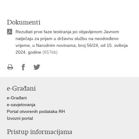
Dokumenti
Rezultati prve faze testiranja po objavljenom Javnom
natječaju za prijam u državnu službu na neodređeno
vrijeme, u Narodnim novinama, broj 56/24, od 15. svibnja
2024. godine
(657kb)
Ispiši
Podijeli
Podijeli
stranicu
na
na
e-Građani
Facebooku
Twitteru
e-Građani
e-savjetovanja
Portal otvorenih podataka RH
Izvozni portal
Pristup informacijama