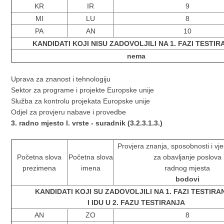
KR
IR
9
MI
LU
8
PA
AN
10
KANDIDATI KOJI NISU ZADOVOLJILI NA 1. FAZI TESTI
nema
Uprava za znanost i tehnologiju
Sektor za programe i projekte Europske unije
Služba za kontrolu projekata Europske unije
Odjel za provjeru nabave i provedbe
3. radno mjesto I. vrste - suradnik (3.2.3.1.3.)
Provjera znanja, sposobnosti i vješ
Početna slova
Početna slova
za obavljanje poslova
prezimena
imena
radnog mjesta
bodovi
KANDIDATI KOJI SU ZADOVOLJILI NA 1. FAZI TESTIR
I IDU U 2. FAZU TESTIRANJA
AN
ZO
8