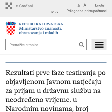
Preskoči
A
English
A
na
Prilagodba pristupačnosti
glavni
RSS
sadržaj
Rezultati prve faze testiranja po
objavljenom Javnom natječaju
za prijam u državnu službu na
neodređeno vrijeme, u
Narodnim novinama, broj