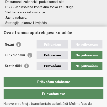
Dokumenti, zakonski i podzakonski akti
PSC - Jedinstvena kontaktna točka za usluge
Službenica za informiranje
Javna nabava
Strategija, planovi i izvješća
Savjetovanja sa zainteresiranom javnošću
Ova stranica upotrebljava kolačiće
Nužni
Prihvaćam
Ne prihvaćam
Korisne poveznice
Funkcionalni
Prihvaćam
Ne prihvaćam
Vlada RH
AZOO
Statistički
Prihvaćam
Ne prihvaćam
ASOO
AMPEU
CARNET
Prihvaćam odabrane
NCVVO
Prihvaćam sve
Povratak na vrh
Na ovoj mrežnoj stranci koriste se kolačići. Molimo Vas da