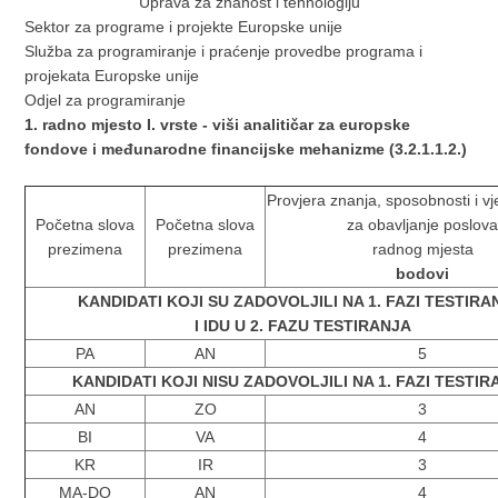
Uprava za znanost i tehnologiju
Sektor za programe i projekte Europske unije
Služba za programiranje i praćenje provedbe programa i
projekata Europske unije
Odjel za programiranje
1. radno mjesto I. vrste - viši analitičar za europske
fondove i međunarodne financijske mehanizme (3.2.1.1.2.)
Provjera znanja, sposobnosti i vje
Početna slova
Početna slova
za obavljanje poslov
prezimena
prezimena
radnog mjesta
bodovi
KANDIDATI KOJI SU ZADOVOLJILI NA 1. FAZI TESTIR
I IDU U 2. FAZU TESTIRANJA
PA
AN
5
KANDIDATI KOJI NISU ZADOVOLJILI NA 1. FAZI TESTI
AN
ZO
3
BI
VA
4
KR
IR
3
MA-DO
AN
4