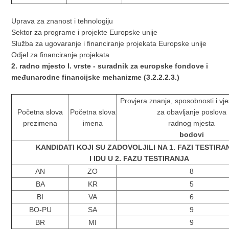
Uprava za znanost i tehnologiju
Sektor za programe i projekte Europske unije
Služba za ugovaranje i financiranje projekata Europske unije
Odjel za financiranje projekata
2. radno mjesto I. vrste - suradnik za europske fondove i
međunarodne financijske mehanizme (3.2.2.2.3.)
Provjera znanja, sposobnosti i vješ
Početna slova
Početna slova
za obavljanje poslova
prezimena
imena
radnog mjesta
bodovi
KANDIDATI KOJI SU ZADOVOLJILI NA 1. FAZI TESTIR
I IDU U 2. FAZU TESTIRANJA
AN
ZO
8
BA
KR
5
BI
VA
6
BO-PU
SA
9
BR
MI
9