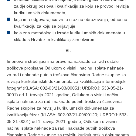
za djelokrug poslova i kvalifikaciju za koju se provodi revizija
kurikulumskih dokumenata,
koja ima odgovarajuću vrstu i razinu obrazovanja, odnosno
kvalifikaciju za koju se prijavljuje
koja zna metodologiju izrade kurikulumskih dokumenata u
skladu s Hrvatskim kvalifikacijskim okvirom.
VI.
Imenovani stručnjaci ima pravo na naknadu za rad i ostale
troškove propisane Odlukom o visini i načinu isplate naknade
za rad i naknade putnih troškova članovima Radne skupine za
reviziju kurikulumskih dokumenata za kvalifikaciju intermedijski
fotograf (KLASA: 602-03/21-03/00051; URBROJ: 533-05-21-
0001) od 1. travnja 2021. godine, Odlukom o visini i načinu
isplate naknade za rad i naknade putnih troškova članovima
Radne skupine za reviziju kurikulumskih dokumenata za
kvalifikaciju frizer (KLASA: 602-03/21-09/00120; URBROJ: 533-
05-21-0001) od 1. ravnja 2021. godine, Odlukom o visini i
načinu isplate naknade za rad i naknade putnih troškova
članovima Radne skupine za reviziju kurikulumskih dokumenata