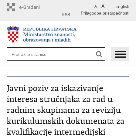
Preskoči
A
English
A
na
Prilagodba pristupačnosti
glavni
RSS
sadržaj
Javni poziv za iskazivanje
interesa stručnjaka za rad u
radnim skupinama za reviziju
kurikulumskih dokumenata za
kvalifikacije intermedijski