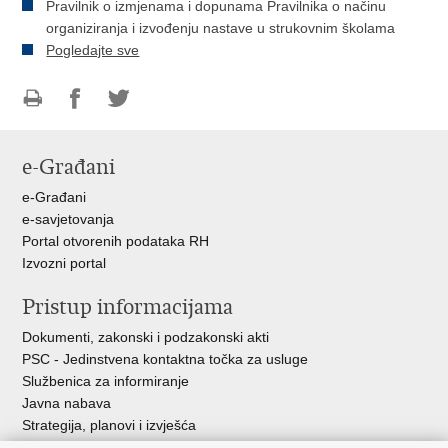
Pravilnik o izmjenama i dopunama Pravilnika o načinu
organiziranja i izvođenju nastave u strukovnim školama
Pogledajte sve
Ispiši
Podijeli
Podijeli
stranicu
na
na
e-Građani
Facebooku
Twitteru
e-Građani
e-savjetovanja
Portal otvorenih podataka RH
Izvozni portal
Pristup informacijama
Dokumenti, zakonski i podzakonski akti
PSC - Jedinstvena kontaktna točka za usluge
Službenica za informiranje
Javna nabava
Strategija, planovi i izvješća
Savjetovanja sa zainteresiranom javnošću