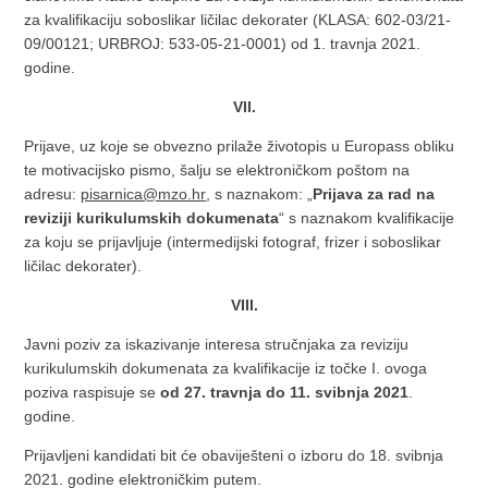
za kvalifikaciju soboslikar ličilac dekorater (KLASA: 602-03/21-
09/00121; URBROJ: 533-05-21-0001) od 1. travnja 2021.
godine.
VII.
Prijave, uz koje se obvezno prilaže životopis u Europass obliku
te motivacijsko pismo, šalju se elektroničkom poštom na
adresu:
pisarnica@mzo.hr
, s naznakom: „
Prijava za rad na
reviziji kurikulumskih dokumenata
“ s naznakom kvalifikacije
za koju se prijavljuje (intermedijski fotograf, frizer i soboslikar
ličilac dekorater).
VIII.
Javni poziv za iskazivanje interesa stručnjaka za reviziju
kurikulumskih dokumenata za kvalifikacije iz točke I. ovoga
poziva raspisuje se
od 27. travnja do 11. svibnja 2021
.
godine.
Prijavljeni kandidati bit će obaviješteni o izboru do 18. svibnja
2021. godine elektroničkim putem.