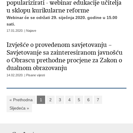
popularizirati - webinar edukacije učitelja
u sklopu kurikularne reforme
Webinar će se održati 29. siječnja 2020. godine u 15.00
sati.
17.01.2020. | Najave
Izvješće o provedenom savjetovanju –
Savjetovanje sa zainteresiranom javnošću
o Obrascu prethodne procjene za Zakon o
dualnom obrazovanju
14.02.2020. | Pisane vijesti
« Prethodna
1
2
3
4
5
6
7
Sljedeća »