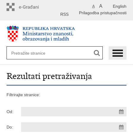
Preskoči
A
English
A
na
Prilagodba pristupačnosti
glavni
RSS
sadržaj
Rezultati pretraživanja
Filtrirajte stranice:
Od:
Do: