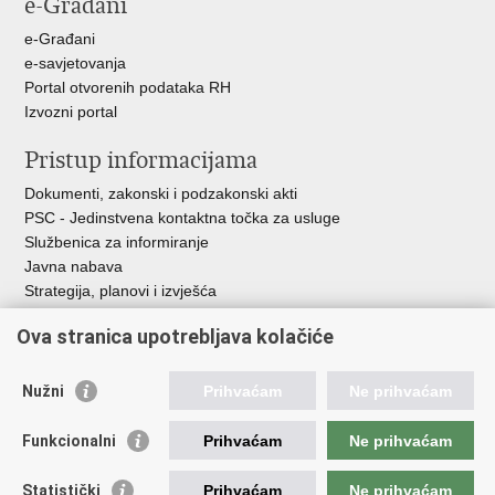
e-Građani
e-Građani
e-savjetovanja
Portal otvorenih podataka RH
Izvozni portal
Pristup informacijama
Dokumenti, zakonski i podzakonski akti
PSC - Jedinstvena kontaktna točka za usluge
Službenica za informiranje
Javna nabava
Strategija, planovi i izvješća
Savjetovanja sa zainteresiranom javnošću
Ova stranica upotrebljava kolačiće
Nužni
Prihvaćam
Ne prihvaćam
Korisne poveznice
Funkcionalni
Prihvaćam
Ne prihvaćam
Vlada RH
AZOO
Statistički
Prihvaćam
Ne prihvaćam
ASOO