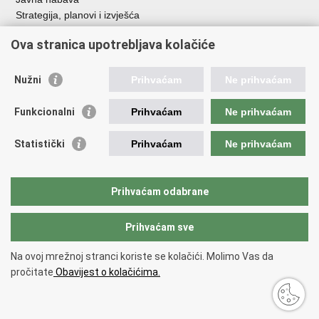
Strategija, planovi i izvješća
Savjetovanja sa zainteresiranom javnošću
Ova stranica upotrebljava kolačiće
Nužni
Prihvaćam
Ne prihvaćam
Korisne poveznice
Funkcionalni
Prihvaćam
Ne prihvaćam
Vlada RH
AZOO
Statistički
Prihvaćam
Ne prihvaćam
ASOO
AMPEU
CARNET
Prihvaćam odabrane
NCVVO
Prihvaćam sve
Povratak na vrh
Na ovoj mrežnoj stranci koriste se kolačići. Molimo Vas da
Copyright © 2026 Ministarstvo znanosti, obrazovanja i mladih.
Uvjeti
pročitate
Obavijest o kolačićima.
korištenja
Izjava o pristupačnosti