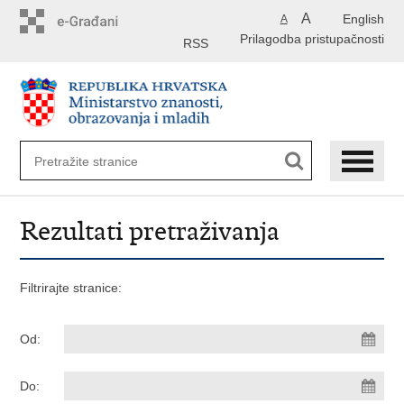
Preskoči
A
English
A
na
Prilagodba pristupačnosti
glavni
RSS
sadržaj
Rezultati pretraživanja
Filtrirajte stranice:
Od:
Do: