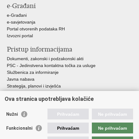
e-Građani
e-Građani
e-savjetovanja
Portal otvorenih podataka RH
Izvozni portal
Pristup informacijama
Dokumenti, zakonski i podzakonski akti
PSC - Jedinstvena kontaktna točka za usluge
Službenica za informiranje
Javna nabava
Strategija, planovi i izvješća
Savjetovanja sa zainteresiranom javnošću
Ova stranica upotrebljava kolačiće
Nužni
Prihvaćam
Ne prihvaćam
Korisne poveznice
Funkcionalni
Prihvaćam
Ne prihvaćam
Vlada RH
AZOO