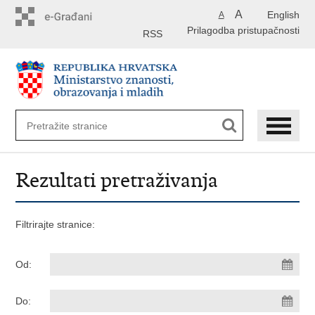
Preskoči
A
English
A
na
Prilagodba pristupačnosti
glavni
RSS
sadržaj
Rezultati pretraživanja
Filtrirajte stranice:
Od:
Do: