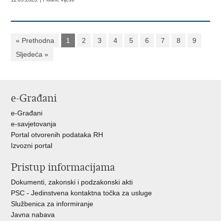
« Prethodna
1
2
3
4
5
6
7
8
9
Sljedeća »
e-Građani
e-Građani
e-savjetovanja
Portal otvorenih podataka RH
Izvozni portal
Pristup informacijama
Dokumenti, zakonski i podzakonski akti
PSC - Jedinstvena kontaktna točka za usluge
Službenica za informiranje
Javna nabava