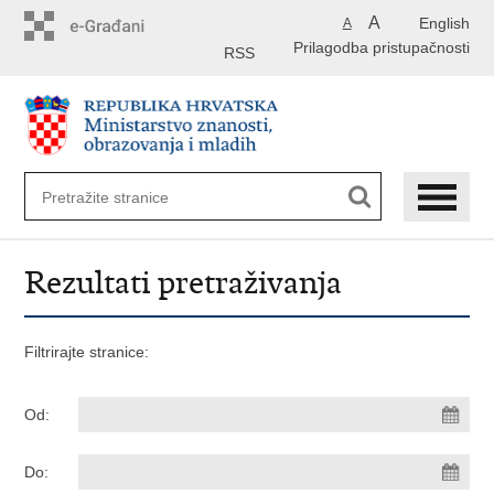
Preskoči
A
English
A
na
Prilagodba pristupačnosti
glavni
RSS
sadržaj
Rezultati pretraživanja
Filtrirajte stranice:
Od:
Do: