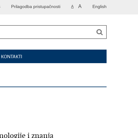
A
S
Prilagodba pristupačnosti
English
A
I KONTAKTI
ologije i znanja