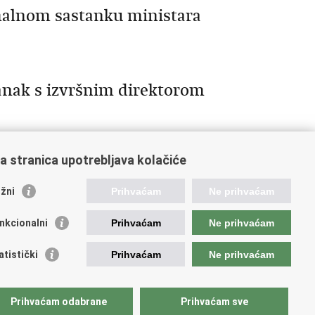
malnom sastanku ministara
anak s izvršnim direktorom
a stranica upotrebljava kolačiće
orisne poveznice
žni
Prihvaćam
Ne prihvaćam
ada RH
nkcionalni
Prihvaćam
Ne prihvaćam
OO
OO
atistički
Prihvaćam
Ne prihvaćam
PEU
RNET
VVO
Prihvaćam odabrane
Prihvaćam sve