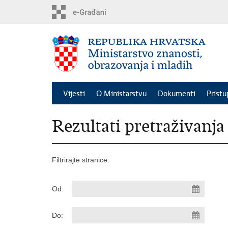
Preskoči
na
glavni
sadržaj
Vijesti
O Ministarstvu
Dokumenti
Pristu
Rezultati pretraživanja
Filtrirajte stranice:
Od:
Do: