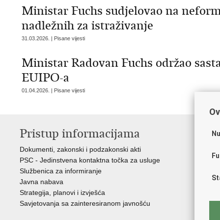
Ministar Fuchs sudjelovao na nefor
nadležnih za istraživanje
31.03.2026. | Pisane vijesti
Ministar Radovan Fuchs održao sast
EUIPO-a
01.04.2026. | Pisane vijesti
Ov
Pristup informacijama
K
Nu
Dokumenti, zakonski i podzakonski akti
Vl
Fu
PSC - Jedinstvena kontaktna točka za usluge
AZ
Službenica za informiranje
AS
St
Javna nabava
AM
Strategija, planovi i izvješća
CA
Savjetovanja sa zainteresiranom javnošću
NC