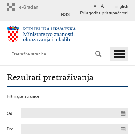
Preskoči
A
English
A
na
Prilagodba pristupačnosti
glavni
RSS
sadržaj
Rezultati pretraživanja
Filtrirajte stranice:
Od:
Do: