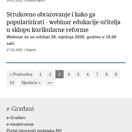
14.02.2020. | Pisane vijesti
Strukovno obrazovanje i kako ga
popularizirati - webinar edukacije učitelja
u sklopu kurikularne reforme
Webinar će se održati 29. siječnja 2020. godine u 15.00
sati.
17.01.2020. | Najave
« Prethodna
1
2
3
4
5
6
7
8
9
10
Sljedeća »
»»
e-Građani
e-Građani
e-savjetovanja
Portal otvorenih podataka RH