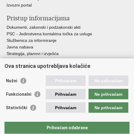
Izvozni portal
Pristup informacijama
Dokumenti, zakonski i podzakonski akti
PSC - Jedinstvena kontaktna točka za usluge
Službenica za informiranje
Javna nabava
Strategija, planovi i izvješća
Savjetovanja sa zainteresiranom javnošću
Ova stranica upotrebljava kolačiće
Nužni
Prihvaćam
Ne prihvaćam
Korisne poveznice
Funkcionalni
Prihvaćam
Ne prihvaćam
Vlada RH
AZOO
Statistički
Prihvaćam
Ne prihvaćam
ASOO
AMPEU
CARNET
Prihvaćam odabrane
NCVVO