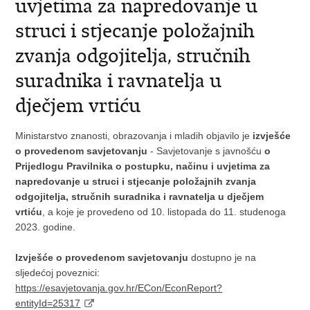
uvjetima za napredovanje u
struci i stjecanje položajnih
zvanja odgojitelja, stručnih
suradnika i ravnatelja u
dječjem vrtiću
Ministarstvo znanosti, obrazovanja i mladih objavilo je
izvješće
o provedenom savjetovanju
- Savjetovanje s javnošću
o
Prijedlogu Pravilnika o postupku, načinu i uvjetima za
napredovanje u struci i stjecanje položajnih zvanja
odgojitelja, stručnih suradnika i ravnatelja u dječjem
vrtiću
, a koje je provedeno od 10. listopada do 11. studenoga
2023. godine.
Izvješće o provedenom savjetovanju
dostupno je na
sljedećoj poveznici:
https://esavjetovanja.gov.hr/ECon/EconReport?
entityId=25317