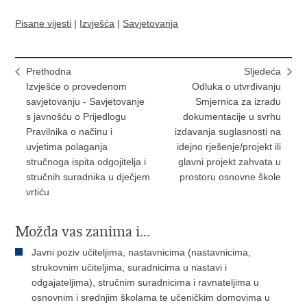
Pisane vijesti
|
Izvješća
|
Savjetovanja
Prethodna
Sljedeća
Izvješće o provedenom
Odluka o utvrđivanju
savjetovanju - Savjetovanje
Smjernica za izradu
s javnošću o Prijedlogu
dokumentacije u svrhu
Pravilnika o načinu i
izdavanja suglasnosti na
uvjetima polaganja
idejno rješenje/projekt ili
stručnoga ispita odgojitelja i
glavni projekt zahvata u
stručnih suradnika u dječjem
prostoru osnovne škole
vrtiću
Možda vas zanima i...
Javni poziv učiteljima, nastavnicima (nastavnicima,
strukovnim učiteljima, suradnicima u nastavi i
odgajateljima), stručnim suradnicima i ravnateljima u
osnovnim i srednjim školama te učeničkim domovima u