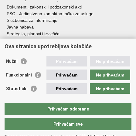
Dokumenti, zakonski i podzakonski akti
PSC - Jedinstvena kontaktna točka za usluge
Službenica za informiranje
Javna nabava
Strategija, planovi i izvješća
Savjetovanja sa zainteresiranom javnošću
Ova stranica upotrebljava kolačiće
Nužni
Prihvaćam
Ne prihvaćam
Korisne poveznice
Funkcionalni
Prihvaćam
Ne prihvaćam
Vlada RH
AZOO
Statistički
Prihvaćam
Ne prihvaćam
ASOO
AMPEU
CARNET
Prihvaćam odabrane
NCVVO
Prihvaćam sve
Povratak na vrh