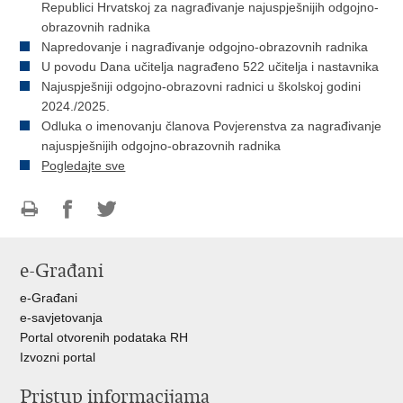
Republici Hrvatskoj za nagrađivanje najuspješnijih odgojno-
obrazovnih radnika
Napredovanje i nagrađivanje odgojno-obrazovnih radnika
U povodu Dana učitelja nagrađeno 522 učitelja i nastavnika
Najuspješniji odgojno-obrazovni radnici u školskoj godini
2024./2025.
Odluka o imenovanju članova Povjerenstva za nagrađivanje
najuspješnijih odgojno-obrazovnih radnika
Pogledajte sve
Ispiši
Podijeli
Podijeli
stranicu
na
na
e-Građani
Facebooku
Twitteru
e-Građani
e-savjetovanja
Portal otvorenih podataka RH
Izvozni portal
Pristup informacijama