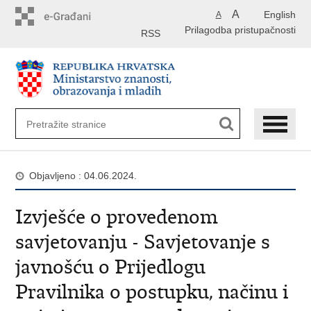
Preskoči
A
English
A
na
Prilagodba pristupačnosti
glavni
RSS
sadržaj
Objavljeno : 04.06.2024.
Izvješće o provedenom
savjetovanju - Savjetovanje s
javnošću o Prijedlogu
Pravilnika o postupku, načinu i