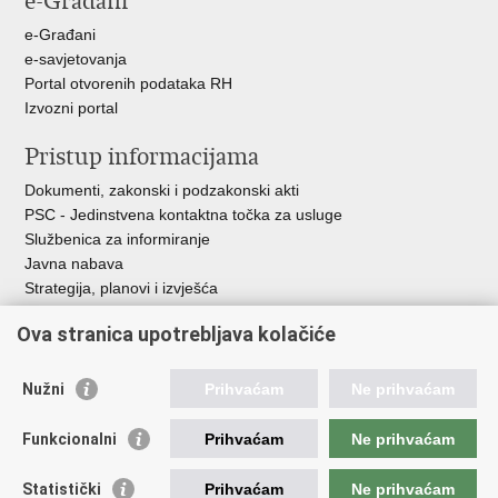
e-Građani
e-Građani
e-savjetovanja
Portal otvorenih podataka RH
Izvozni portal
Pristup informacijama
Dokumenti, zakonski i podzakonski akti
PSC - Jedinstvena kontaktna točka za usluge
Službenica za informiranje
Javna nabava
Strategija, planovi i izvješća
Savjetovanja sa zainteresiranom javnošću
Ova stranica upotrebljava kolačiće
Nužni
Prihvaćam
Ne prihvaćam
Korisne poveznice
Funkcionalni
Prihvaćam
Ne prihvaćam
Vlada RH
AZOO
Statistički
Prihvaćam
Ne prihvaćam
ASOO