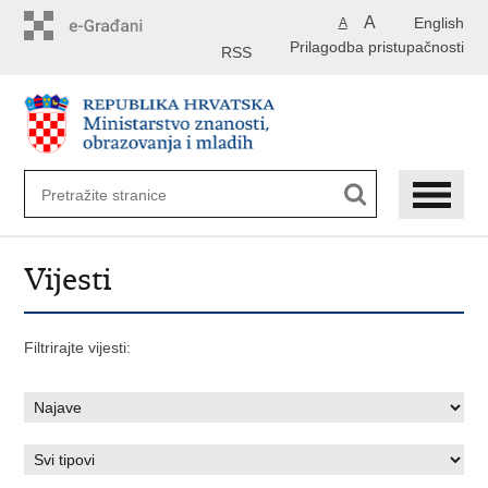
Preskoči
A
English
A
na
Prilagodba pristupačnosti
glavni
RSS
sadržaj
Vijesti
Filtrirajte vijesti: