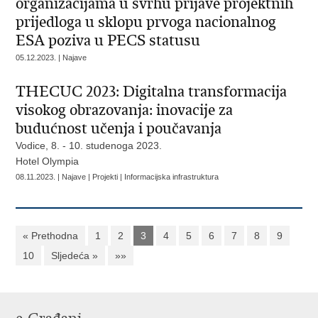
organizacijama u svrhu prijave projektnih
prijedloga u sklopu prvoga nacionalnog
ESA poziva u PECS statusu
05.12.2023. | Najave
THECUC 2023: Digitalna transformacija
visokog obrazovanja: inovacije za
budućnost učenja i poučavanja
Vodice, 8. - 10. studenoga 2023.
Hotel Olympia
08.11.2023. | Najave | Projekti | Informacijska infrastruktura
« Prethodna
1
2
3
4
5
6
7
8
9
10
Sljedeća »
»»