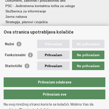
Dokumenti, zakonski i podzakonski akti
PSC - Jedinstvena kontaktna točka za usluge
Službenica za informiranje
Javna nabava
Strategija, planovi i izvješća
Savjetovanja sa zainteresiranom javnošću
Ova stranica upotrebljava kolačiće
Nužni
Prihvaćam
Ne prihvaćam
Korisne poveznice
Funkcionalni
Prihvaćam
Ne prihvaćam
Vlada RH
AZOO
Statistički
Prihvaćam
Ne prihvaćam
ASOO
AMPEU
CARNET
Prihvaćam odabrane
NCVVO
Prihvaćam sve
Povratak na vrh
Na ovoj mrežnoj stranci koriste se kolačići. Molimo Vas da
Copyright © 2026 Ministarstvo znanosti, obrazovanja i mladih.
Uvjeti