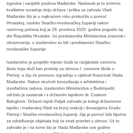
trgovine i vanjskih poslova Mađarske. Nastavak je to iznimno
kvalitetne suradnje dviju država i prilika za zahvalu Vladi
Mađarske što je u najkraćem roku priskočila u pomoć
Hrvatskoj, osobito Sisačko-moslavačkoj županiji nakon
razornog potresa koji je 29. prosinca 2020. godine pogodio taj
dio Republike Hrvatske. Uz predstavnike Ministarstva znanosti i
obrazovanja, u izaslanstvu su bili i predstavnici Sisačko-
moslavačke županije.
Izaslanstvo je posjetilo mjesto Izsák te razgledalo osnovnu
školu koja služi kao prototip za obnovu I. osnovne škole u
Petrinji, a čiju će ponovnu izgradnju u cijelosti financirati Vlada
Mađarske. Nakon stručnih konzultacija s arhitektima i
izvođačima radova, izaslanstvo Ministarstva u Budimpešti
održalo je sastanak i s državnim tajnikom dr. Csabom
Baloghom. Državni tajnik Paljak zahvalio je kolegi državnome
tajniku i mađarskoj Vladi na brzoj reakciji i donacijama Gradu
Petrinji i Sisačko-moslavačkoj županiji, čija je pomoć bila ključna
za određivanje objekata koji će imati prioritet u obnovi. Uz to,
zahvalio je i na tome što je Vlada Mađarske ove godine