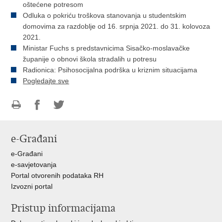
oštećene potresom
Odluka o pokriću troškova stanovanja u studentskim
domovima za razdoblje od 16. srpnja 2021. do 31. kolovoza
2021.
Ministar Fuchs s predstavnicima Sisačko-moslavačke
županije o obnovi škola stradalih u potresu
Radionica: Psihosocijalna podrška u kriznim situacijama
Pogledajte sve
Ispiši
Podijeli
Podijeli
stranicu
na
na
e-Građani
Facebooku
Twitteru
e-Građani
e-savjetovanja
Portal otvorenih podataka RH
Izvozni portal
Pristup informacijama