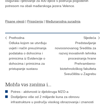
osigurala i ljetovanje za 400 djece s područja pogođenih
potresom na obali mađarskoga jezera Velence.
Pisane vijesti
|
Priopćenja
|
Međunarodna suradnja
Prethodna
Sljedeća
Odluka kojom se utvrđuju
Predstavljanje
uvjeti i način preuzimanja
novoosnovanog Središta za
podataka o dohocima i
razvoj inovativnih tehnika
primicima iz Evidencije o
procesiranja hrane
dohocima i primicima za
Prehrambeno-
pristupanje sustavu
biotehnološkog fakulteta
Sveučilišta u Zagrebu
Možda vas zanima i...
Potres - aktivnosti iz djelokruga MZO-a
Dodijeljeno više od 2 milijarde kuna za obnovu
infrastrukture u području visokog obrazovanja i znanosti