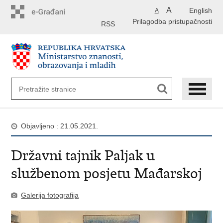
Preskoči
A
English
A
na
Prilagodba pristupačnosti
glavni
RSS
sadržaj
Objavljeno : 21.05.2021.
Državni tajnik Paljak u
službenom posjetu Mađarskoj
Galerija fotografija