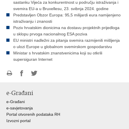
sastanku Vijeća za konkurentnost u području istraživanja i
svemira EU-a u Bruxellesu, 23. svibnja 2024. godine
Predstavljen Obzor Europa: 95,5 milijardi eura namijenjeno
istraživanju i znanosti
Poziv hrvatskim dionicima na dostavu projektnih prijedloga
u sklopu prvoga nacionalnog ESA poziva
EU ministri nadležni za pitanja svemira razmijenili mišljenja
o ulozi Europe u globalnom svemirskom gospodarstvu
Ministar s hrvatskim znanstvenicima koji su otkrili
supersiguran Internet
Ispiši
Podijeli
Podijeli
stranicu
na
na
e-Građani
Facebooku
Twitteru
e-Građani
e-savjetovanja
Portal otvorenih podataka RH
Izvozni portal