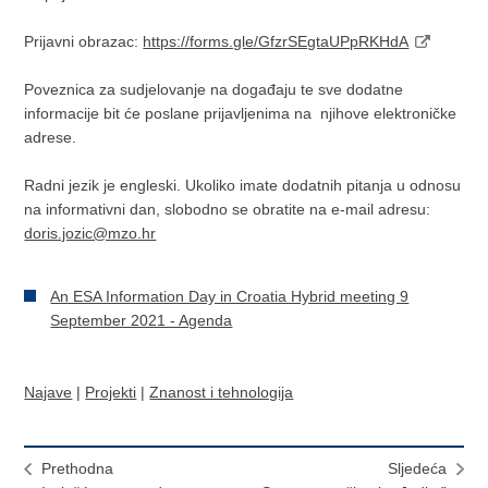
Prijavni obrazac:
https://forms.gle/GfzrSEgtaUPpRKHdA
Poveznica za sudjelovanje na događaju te sve dodatne
informacije bit će poslane prijavljenima na njihove elektroničke
adrese.
Radni jezik je engleski. Ukoliko imate dodatnih pitanja u odnosu
na informativni dan, slobodno se obratite na e-mail adresu:
doris.jozic@mzo.hr
An ESA Information Day in Croatia Hybrid meeting 9
September 2021 - Agenda
Najave
|
Projekti
|
Znanost i tehnologija
Prethodna
Sljedeća