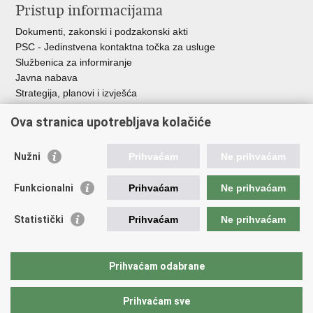
Pristup informacijama
Dokumenti, zakonski i podzakonski akti
PSC - Jedinstvena kontaktna točka za usluge
Službenica za informiranje
Javna nabava
Strategija, planovi i izvješća
Savjetovanja sa zainteresiranom javnošću
Ova stranica upotrebljava kolačiće
Nužni
Prihvaćam
Ne prihvaćam
Korisne poveznice
Funkcionalni
Prihvaćam
Ne prihvaćam
Vlada RH
AZOO
Statistički
Prihvaćam
Ne prihvaćam
ASOO
AMPEU
CARNET
Prihvaćam odabrane
NCVVO
Prihvaćam sve