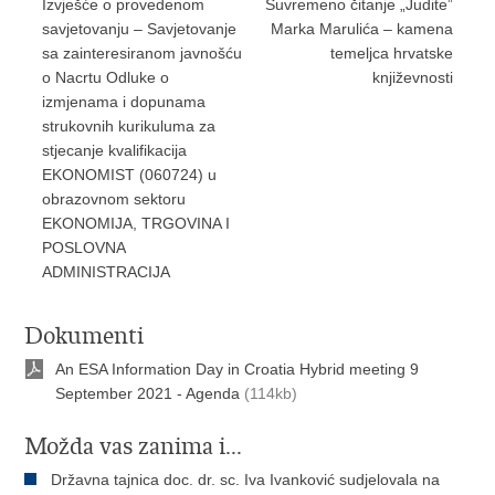
Izvješće o provedenom
Suvremeno čitanje „Judite”
savjetovanju – Savjetovanje
Marka Marulića – kamena
sa zainteresiranom javnošću
temeljca hrvatske
o Nacrtu Odluke o
književnosti
izmjenama i dopunama
strukovnih kurikuluma za
stjecanje kvalifikacija
EKONOMIST (060724) u
obrazovnom sektoru
EKONOMIJA, TRGOVINA I
POSLOVNA
ADMINISTRACIJA
Dokumenti
An ESA Information Day in Croatia Hybrid meeting 9
September 2021 - Agenda
(114kb)
Možda vas zanima i...
Državna tajnica doc. dr. sc. Iva Ivanković sudjelovala na