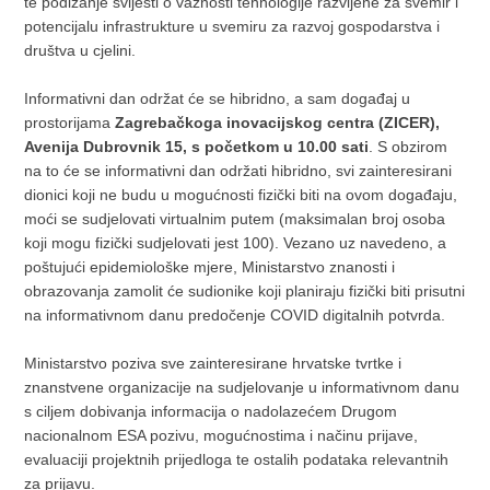
te podizanje svijesti o važnosti tehnologije razvijene za svemir i
potencijalu infrastrukture u svemiru za razvoj gospodarstva i
društva u cjelini.
Informativni dan održat će se hibridno, a sam događaj u
prostorijama
Zagrebačkoga inovacijskog centra (ZICER),
Avenija Dubrovnik 15, s početkom u 10.00 sati
. S obzirom
na to će se informativni dan održati hibridno, svi zainteresirani
dionici koji ne budu u mogućnosti fizički biti na ovom događaju,
moći se sudjelovati virtualnim putem (maksimalan broj osoba
koji mogu fizički sudjelovati jest 100). Vezano uz navedeno, a
poštujući epidemiološke mjere, Ministarstvo znanosti i
obrazovanja zamolit će sudionike koji planiraju fizički biti prisutni
na informativnom danu predočenje COVID digitalnih potvrda.
Ministarstvo poziva sve zainteresirane hrvatske tvrtke i
znanstvene organizacije na sudjelovanje u informativnom danu
s ciljem dobivanja informacija o nadolazećem Drugom
nacionalnom ESA pozivu, mogućnostima i načinu prijave,
evaluaciji projektnih prijedloga te ostalih podataka relevantnih
za prijavu.