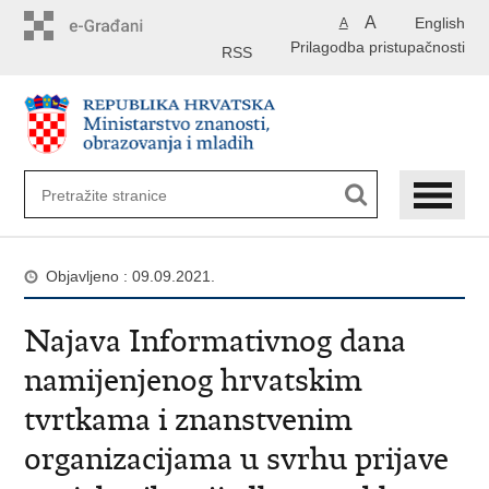
Preskoči
A
English
A
na
Prilagodba pristupačnosti
glavni
RSS
sadržaj
Objavljeno : 09.09.2021.
Najava Informativnog dana
namijenjenog hrvatskim
tvrtkama i znanstvenim
organizacijama u svrhu prijave