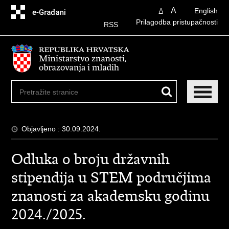
Preskoči
A
English
A
na
Prilagodba pristupačnosti
glavni
RSS
sadržaj
Objavljeno : 30.09.2024.
Odluka o broju državnih
stipendija u STEM područjima
znanosti za akademsku godinu
2024./2025.