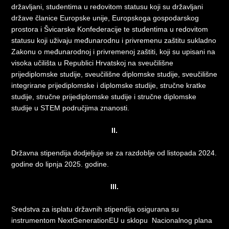
državljani, studentima u redovitom statusu koji su državljani
države članice Europske unije, Europskoga gospodarskog
prostora i Švicarske Konfederacije te studentima u redovitom
statusu koji uživaju međunarodnu i privremenu zaštitu sukladno
Zakonu o međunarodnoj i privremenoj zaštiti, koji su upisani na
visoka učilišta u Republici Hrvatskoj na sveučilišne
prijediplomske studije, sveučilišne diplomske studije, sveučilišne
integrirane prijediplomske i diplomske studije, stručne kratke
studije, stručne prijediplomske studije i stručne diplomske
studije u STEM područjima znanosti.
II.
Državna stipendija dodjeljuje se za razdoblje od listopada 2024.
godine do lipnja 2025. godine.
III.
Sredstva za isplatu državnih stipendija osigurana su
instrumentom NextGenerationEU u sklopu Nacionalnog plana