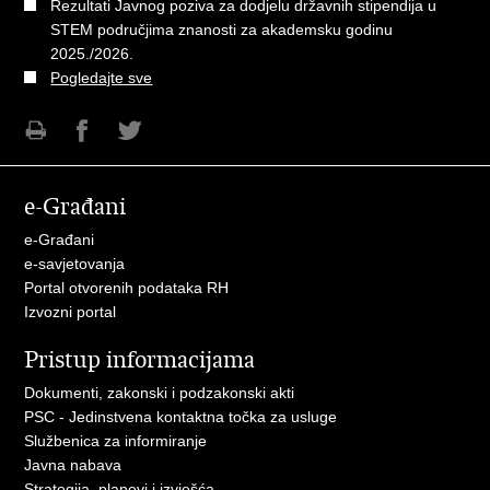
Rezultati Javnog poziva za dodjelu državnih stipendija u
STEM područjima znanosti za akademsku godinu
2025./2026.
Pogledajte sve
Ispiši
Podijeli
Podijeli
stranicu
na
na
e-Građani
Facebooku
Twitteru
e-Građani
e-savjetovanja
Portal otvorenih podataka RH
Izvozni portal
Pristup informacijama
Dokumenti, zakonski i podzakonski akti
PSC - Jedinstvena kontaktna točka za usluge
Službenica za informiranje
Javna nabava
Strategija, planovi i izvješća