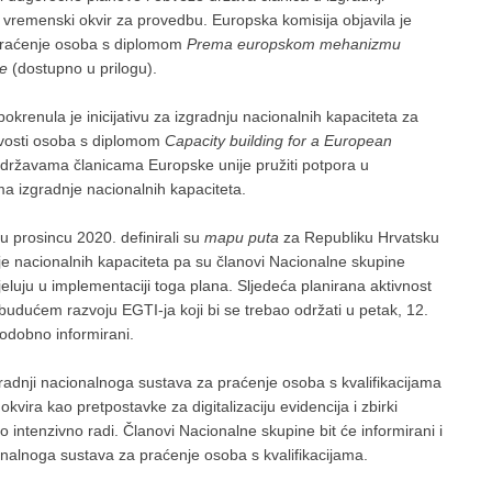
vremenski okvir za provedbu. Europska komisija objavila je
praćenje osoba s diplomom
Prema europskom mehanizmu
ne
(dostupno u prilogu).
okrenula je inicijativu za izgradnju nacionalnih kapaciteta za
ivosti osoba s diplomom
Capacity building for a European
 državama članicama Europske unije pružiti potpora u
ma izgradnje nacionalnih kapaciteta.
u prosincu 2020. definirali su
mapu puta
za Republiku Hrvatsku
nje nacionalnih kapaciteta pa su članovi Nacionalne skupine
jeluju u implementaciji toga plana. Sljedeća planirana aktivnost
udućem razvoju EGTI-ja koji bi se trebao održati u petak, 12.
vodobno informirani.
radnji nacionalnoga sustava za praćenje osoba s kvalifikacijama
ira kao pretpostavke za digitalizaciju evidencija i zbirki
intenzivno radi. Članovi Nacionalne skupine bit će informirani i
cionalnoga sustava za praćenje osoba s kvalifikacijama.