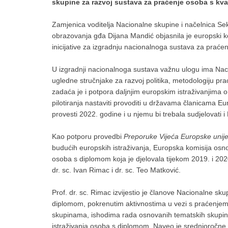
skupine za razvoj sustava za praćenje osoba s kva
Zamjenica voditelja Nacionalne skupine i načelnica Sek
obrazovanja gđa Dijana Mandić objasnila je europski ko
inicijative za izgradnju nacionalnoga sustava za praćen
U izgradnji nacionalnoga sustava važnu ulogu ima Nacio
ugledne stručnjake za razvoj politika, metodologiju prać
zadaća je i potpora daljnjim europskim istraživanjima 
pilotiranja nastaviti provoditi u državama članicama Eur
provesti 2022. godine i u njemu bi trebala sudjelovati 
Kao potporu provedbi
Preporuke Vijeća Europske unije
budućih europskih istraživanja, Europska komisija osno
osoba s diplomom koja je djelovala tijekom 2019. i 2020.
dr. sc. Ivan Rimac i dr. sc. Teo Matković.
Prof. dr. sc. Rimac izvijestio je članove Nacionalne s
diplomom, pokrenutim aktivnostima u vezi s praćenjem,
skupinama, ishodima rada osnovanih tematskih skupin
istraživanja osoba s diplomom. Naveo je srednjoročne 