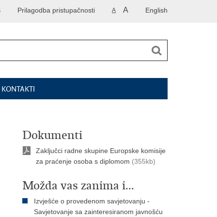
A
S
Prilagodba pristupačnosti
English
A
I KONTAKTI
Dokumenti
Zaključci radne skupine Europske komisije
za praćenje osoba s diplomom
(355kb)
Možda vas zanima i...
Izvješće o provedenom savjetovanju -
Savjetovanje sa zainteresiranom javnošću