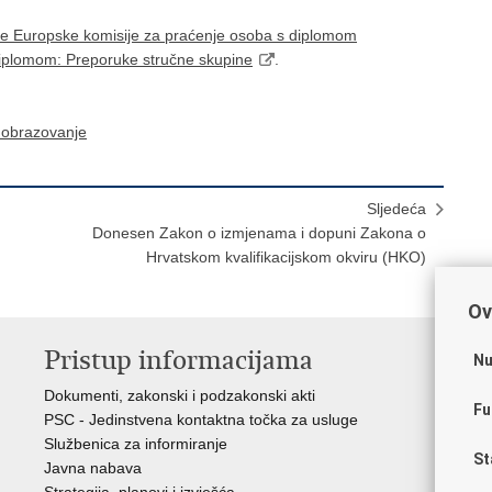
pine Europske komisije za praćenje osoba s diplomom
plomom: Preporuke stručne skupine
.
 obrazovanje
Sljedeća
Donesen Zakon o izmjenama i dopuni Zakona o
Hrvatskom kvalifikacijskom okviru (HKO)
Ov
Pristup informacijama
K
Nu
Dokumenti, zakonski i podzakonski akti
Vl
Fu
PSC - Jedinstvena kontaktna točka za usluge
AZ
Službenica za informiranje
AS
St
Javna nabava
AM