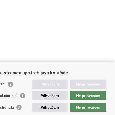
a stranica upotrebljava kolačiće
orisne poveznice
žni
Prihvaćam
Ne prihvaćam
ada RH
nkcionalni
Prihvaćam
Ne prihvaćam
OO
OO
atistički
Prihvaćam
Ne prihvaćam
PEU