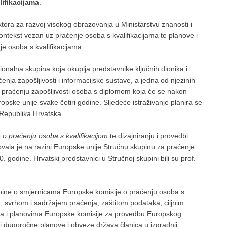
lifikacijama
.
tora za razvoj visokog obrazovanja u Ministarstvu znanosti i
ntekst vezan uz praćenje osoba s kvalifikacijama te planove i
je osoba s kvalifikacijama.
nalna skupina koja okuplja predstavnike ključnih dionika i
enja zapošljivosti i informacijske sustave, a jedna od njezinih
o praćenju zapošljivosti osoba s diplomom koja će se nakon
opske unije svake četiri godine. Sljedeće istraživanje planira se
i Republika Hrvatska.
 o praćenju osoba s kvalifikacijom
te dizajniranju i provedbi
vala je na razini Europske unije Stručnu skupinu za praćenje
 godine. Hrvatski predstavnici u Stručnoj skupini bili su prof.
kupine o smjernicama Europske komisije o praćenju osoba s
 svrhom i sadržajem praćenja, zaštitom podataka, ciljnim
a i planovima Europske komisije za provedbu Europskog
i dugoročne planove i obveze država članica u izgradnji