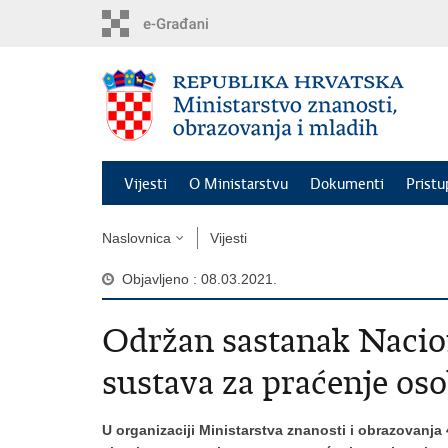
Preskoči
na
glavni
sadržaj
Vijesti
O Ministarstvu
Dokumenti
Pristu
Naslovnica
Vijesti
Objavljeno : 08.03.2021.
Održan sastanak Nacion
sustava za praćenje oso
U organizaciji Ministarstva znanosti i obrazovanja