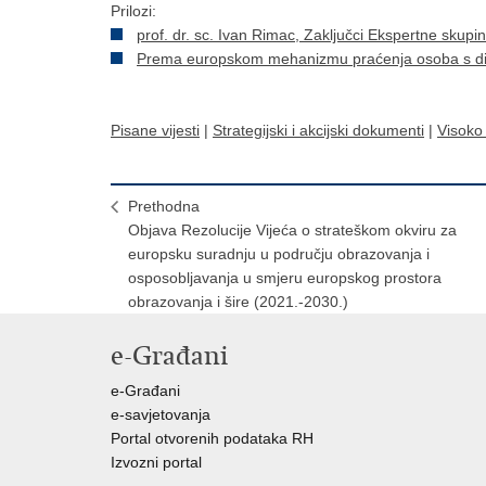
Prilozi:
prof. dr. sc. Ivan Rimac, Zaključci Ekspertne sku
Prema europskom mehanizmu praćenja osoba s di
Pisane vijesti
|
Strategijski i akcijski dokumenti
|
Visoko
Prethodna
Objava Rezolucije Vijeća o strateškom okviru za
europsku suradnju u području obrazovanja i
osposobljavanja u smjeru europskog prostora
obrazovanja i šire (2021.-2030.)
e-Građani
e-Građani
e-savjetovanja
Portal otvorenih podataka RH
Izvozni portal