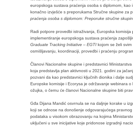
europskoga sustava praćenja osoba s diplomom, kao i 
konačno izvješće s preporukama Stručne skupine za 
praćenja osoba s diplomom: Preporuke stručne skupi
Radi potpore provedbi istraživanja, Europska komisija p
implementiranje europskoga sustava praćenja zapošlj
Graduate Tracking Initiative – EGTI
kojom se želi svim
osmišljavanju, koordinaciji, provedbi i praćenju progra
Članovi Nacionalne skupine i predstavnici Ministarstva 
koja predstavlja plan aktivnosti u 2021. godini za jača
pozvani da kao predstavnici ključnih dionika i dalje sud
Europske komisije i Ecorysa je održavanje webinara o b
ožujka, o čemu će članovi Nacionalne skupine biti pra
Gđa Dijana Mandić osvrnula se na daljnje korake u izg
koji se odnose na donošenje odgovarajućega pravnog okv
podataka u visokom obrazovanju na kojima Ministarstvo 
uključeni u sve inicijative koje pridonose izgradnji na