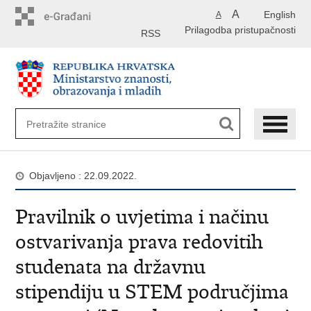
Preskoči
A
English
A
na
Prilagodba pristupačnosti
glavni
RSS
sadržaj
Objavljeno : 22.09.2022.
Pravilnik o uvjetima i načinu
ostvarivanja prava redovitih
studenata na državnu
stipendiju u STEM područjima