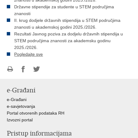
znanosti u akademskoj godini 2025./2026.
Državne stipendije za studente u STEM područjima
znanosti
II. krug dodjele državnih stipendija u STEM područjima
znanosti u akademskoj godini 2025./2026.
Rezultati Javnog poziva za dodjelu državnih stipendija u
STEM područjima znanosti za akademsku godinu
2025./2026.
Pogledajte sve
Ispiši
Podijeli
Podijeli
stranicu
na
na
e-Građani
Facebooku
Twitteru
e-Građani
e-savjetovanja
Portal otvorenih podataka RH
Izvozni portal
Pristup informacijama