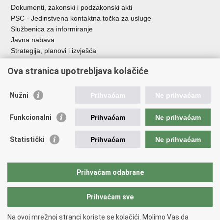
Dokumenti, zakonski i podzakonski akti
PSC - Jedinstvena kontaktna točka za usluge
Službenica za informiranje
Javna nabava
Strategija, planovi i izvješća
Savjetovanja sa zainteresiranom javnošću
Ova stranica upotrebljava kolačiće
Nužni
Prihvaćam
Ne prihvaćam
Korisne poveznice
Funkcionalni
Prihvaćam
Ne prihvaćam
Vlada RH
AZOO
Statistički
Prihvaćam
Ne prihvaćam
ASOO
AMPEU
CARNET
Prihvaćam odabrane
NCVVO
Prihvaćam sve
Povratak na vrh
Na ovoj mrežnoj stranci koriste se kolačići. Molimo Vas da