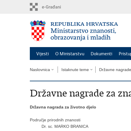
Preskoči
na
glavni
sadržaj
Vijesti
O Ministarstvu
Dokumenti
Pristu
Naslovnica
Istaknute teme
Državne nagrad
Državne nagrade za zna
Državna nagrada za životno djelo
Područje prirodnih znanosti
Dr. sc. MARKO BRANICA