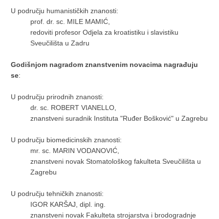
U području humanističkih znanosti:
prof. dr. sc. MILE MAMIĆ,
redoviti profesor Odjela za kroatistiku i slavistiku
Sveučilišta u Zadru
Godišnjom nagradom znanstvenim novacima nagrađuju
se
:
U području prirodnih znanosti:
dr. sc. ROBERT VIANELLO,
znanstveni suradnik Instituta "Ruđer Bošković" u Zagrebu
U području biomedicinskih znanosti:
mr. sc. MARIN VODANOVIĆ,
znanstveni novak Stomatološkog fakulteta Sveučilišta u
Zagrebu
U području tehničkih znanosti:
IGOR KARŠAJ, dipl. ing.
znanstveni novak Fakulteta strojarstva i brodogradnje