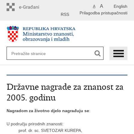
Preskoči
A
English
A
na
Prilagodba pristupačnosti
glavni
RSS
sadržaj
Državne nagrade za znanost za
2005. godinu
Nagradom za životno djelo nagrađuju se
:
U području prirodnih znanosti:
prof. dr. sc. SVETOZAR KUREPA,