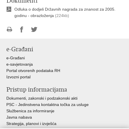
Dokumenti
Odluka o dodjeli Državnih nagrada za znanost za 2005.
godinu - obrazloženja
(224kb)
Ispiši
Podijeli
Podijeli
stranicu
na
na
e-Građani
Facebooku
Twitteru
e-Građani
e-savjetovanja
Portal otvorenih podataka RH
Izvozni portal
Pristup informacijama
Dokumenti, zakonski i podzakonski akti
PSC - Jedinstvena kontaktna točka za usluge
Službenica za informiranje
Javna nabava
Strategija, planovi i izvješća