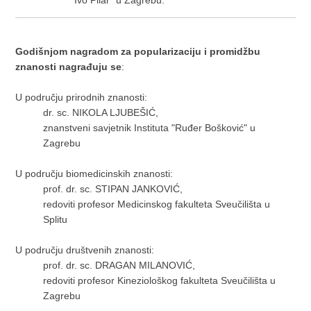
"Ivo Pilar" u Zagrebu.
Godišnjom nagradom za popularizaciju i promidžbu
znanosti nagrađuju se
:
U području prirodnih znanosti:
dr. sc. NIKOLA LJUBEŠIĆ,
znanstveni savjetnik Instituta "Ruđer Bošković" u
Zagrebu
U području biomedicinskih znanosti:
prof. dr. sc. STIPAN JANKOVIĆ,
redoviti profesor Medicinskog fakulteta Sveučilišta u
Splitu
U području društvenih znanosti:
prof. dr. sc. DRAGAN MILANOVIĆ,
redoviti profesor Kineziološkog fakulteta Sveučilišta u
Zagrebu