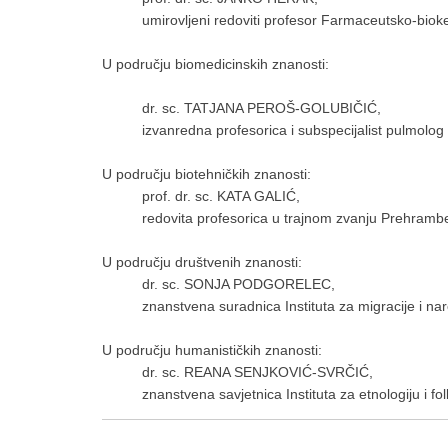
umirovljeni redoviti profesor Farmaceutsko-biok
U području biomedicinskih znanosti:
dr. sc. TATJANA PEROŠ-GOLUBIČIĆ,
izvanredna profesorica i subspecijalist pulmolog
U području biotehničkih znanosti:
prof. dr. sc. KATA GALIĆ,
redovita profesorica u trajnom zvanju Prehramb
U području društvenih znanosti:
dr. sc. SONJA PODGORELEC,
znanstvena suradnica Instituta za migracije i n
U području humanističkih znanosti:
dr. sc. REANA SENJKOVIĆ-SVRČIĆ,
znanstvena savjetnica Instituta za etnologiju i fo