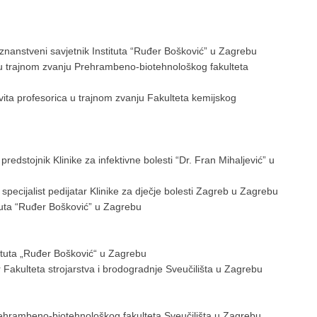
znanstveni savjetnik Instituta “Ruđer Bošković” u Zagrebu
 u trajnom zvanju Prehrambeno-biotehnološkog fakulteta
a profesorica u trajnom zvanju Fakulteta kemijskog
redstojnik Klinike za infektivne bolesti “Dr. Fran Mihaljević” u
ecijalist pedijatar Klinike za dječje bolesti Zagreb u Zagrebu
tuta “Ruđer Bošković” u Zagrebu
tituta „Ruđer Bošković“ u Zagrebu
akulteta strojarstva i brodogradnje Sveučilišta u Zagrebu
hrambeno-biotehnološkog fakulteta Sveučilišta u Zagrebu