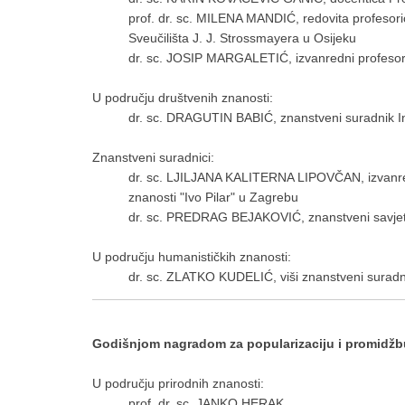
prof. dr. sc. MILENA MANDIĆ, redovita profesor
Sveučilišta J. J. Strossmayera u Osijeku
dr. sc. JOSIP MARGALETIĆ, izvanredni profesor
U području društvenih znanosti:
dr. sc. DRAGUTIN BABIĆ, znanstveni suradnik Ins
Znanstveni suradnici:
dr. sc. LJILJANA KALITERNA LIPOVČAN, izvanredn
znanosti "Ivo Pilar" u Zagrebu
dr. sc. PREDRAG BEJAKOVIĆ, znanstveni savjetni
U području humanističkih znanosti:
dr. sc. ZLATKO KUDELIĆ, viši znanstveni suradni
Godišnjom nagradom za popularizaciju i promidžb
U području prirodnih znanosti:
prof. dr. sc. JANKO HERAK,