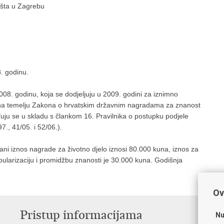
išta u Zagrebu
. godinu.
08. godinu, koja se dodjeljuju u 2009. godini za iznimno
j na temelju Zakona o hrvatskim državnim nagradama za znanost
đuju se u skladu s člankom 16. Pravilnika o postupku podjele
., 41/05. i 52/06.).
ni iznos nagrade za životno djelo iznosi 80.000 kuna, iznos za
ularizaciju i promidžbu znanosti je 30.000 kuna. Godišnja
Ov
Pristup informacijama
K
Nu