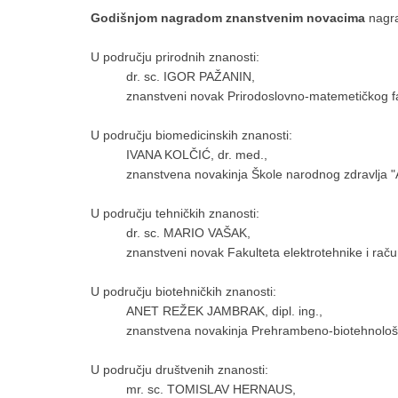
Godišnjom nagradom znanstvenim novacima
nagra
U području prirodnih znanosti:
dr. sc. IGOR PAŽANIN,
znanstveni novak Prirodoslovno-matemetičkog fa
U području biomedicinskih znanosti:
IVANA KOLČIĆ, dr. med.,
znanstvena novakinja Škole narodnog zdravlja "
U području tehničkih znanosti:
dr. sc. MARIO VAŠAK,
znanstveni novak Fakulteta elektrotehnike i rač
U području biotehničkih znanosti:
ANET REŽEK JAMBRAK, dipl. ing.,
znanstvena novakinja Prehrambeno-biotehnološk
U području društvenih znanosti:
mr. sc. TOMISLAV HERNAUS,