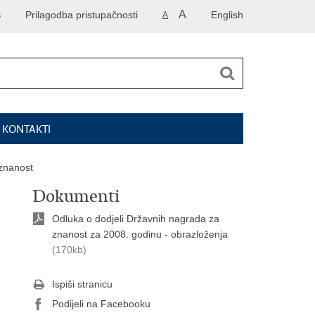
A
S
Prilagodba pristupačnosti
English
A
I KONTAKTI
 znanost
Dokumenti
Odluka o dodjeli Državnih nagrada za
znanost za 2008. godinu - obrazloženja
(170kb)
Ispiši stranicu
Podijeli na Facebooku