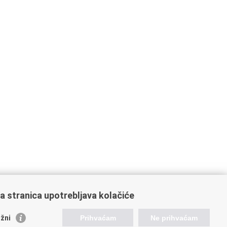
a stranica upotrebljava kolačiće
orisne poveznice
žni
Prihvaćam
Ne prihvaćam