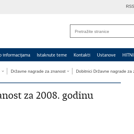
RS
p informacijama
Istaknute teme
Kontakti
Ustanove
HITN
e
Državne nagrade za znanost
Dobitnici Državne nagrade za
nost za 2008. godinu