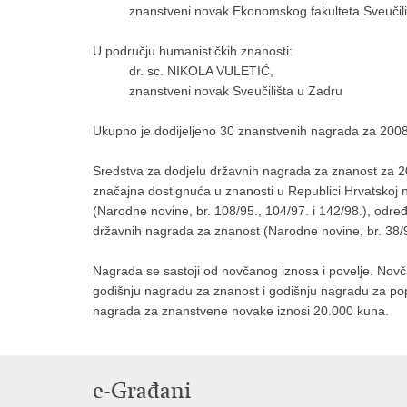
znanstveni novak Ekonomskog fakulteta Sveučil
U području humanističkih znanosti:
dr. sc. NIKOLA VULETIĆ,
znanstveni novak Sveučilišta u Zadru
Ukupno je dodijeljeno 30 znanstvenih nagrada za 2008
Sredstva za dodjelu državnih nagrada za znanost za 20
značajna dostignuća u znanosti u Republici Hrvatsko
(Narodne novine, br. 108/95., 104/97. i 142/98.), odre
državnih nagrada za znanost (Narodne novine, br. 38/97
Nagrada se sastoji od novčanog iznosa i povelje. Novča
godišnju nagradu za znanost i godišnju nagradu za pop
nagrada za znanstvene novake iznosi 20.000 kuna.
e-Građani