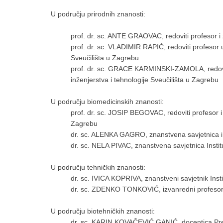
U području prirodnih znanosti:
prof. dr. sc. ANTE GRAOVAC, redoviti profesor i 
prof. dr. sc. VLADIMIR RAPIĆ, redoviti profesor
Sveučilišta u Zagrebu
prof. dr. sc. GRACE KARMINSKI-ZAMOLA, redovit
inženjerstva i tehnologije Sveučilišta u Zagrebu
U području biomedicinskih znanosti:
prof. dr. sc. JOSIP BEGOVAC, redoviti profesor i p
Zagrebu
dr. sc. ALENKA GAGRO, znanstvena savjetnica i sp
dr. sc. NELA PIVAC, znanstvena savjetnica Insti
U području tehničkih znanosti:
dr. sc. IVICA KOPRIVA, znanstveni savjetnik Ins
dr. sc. ZDENKO TONKOVIĆ, izvanredni profesor F
U području biotehničkih znanosti:
dr. sc. KARIN KOVAČEVIĆ GANIĆ, docentica Pre