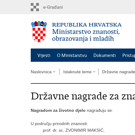
Preskoči
na
glavni
sadržaj
Vijesti
O Ministarstvu
Dokumenti
Pristu
Naslovnica
Istaknute teme
Državne nagrad
Državne nagrade za zna
Nagradom za životno djelo
nagrađuju se:
U području prirodnih znanosti:
prof. dr. sc. ZVONIMIR MAKSIĆ,