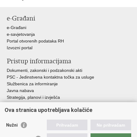
Ispiši
Podijeli
Podijeli
stranicu
na
na
e-Građani
Facebooku
Twitteru
e-Građani
e-savjetovanja
Portal otvorenih podataka RH
Izvozni portal
Pristup informacijama
Dokumenti, zakonski i podzakonski akti
PSC - Jedinstvena kontaktna točka za usluge
Službenica za informiranje
Javna nabava
Strategija, planovi i izvješća
Savjetovanja sa zainteresiranom javnošću
Ova stranica upotrebljava kolačiće
Nužni
Prihvaćam
Ne prihvaćam
Korisne poveznice