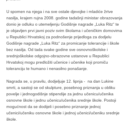
U spomen na njega i na sve ostale djevojke i mladiće žrtve
nasilja, krajem rujna 2008. godine tadašnji ministar obrazovanja
donio je odluku o utemeljenju Godišnje nagrade „Luka Ritz“ te
je objavljen prvi javni poziv svim školama i učeničkim domovima
u Republici Hrvatskoj za podnošenje prijedloga za dodjelu
Godišnje nagrade „Luka Ritz“ za promicanje tolerancije i škole
bez nasilja. Od tada svake godine sve osnovnoškolske i
srednjoškolske odgojno-obrazovne ustanove u Republici
Hrvatskoj mogu predložiti učenice i učenike koji promiču
toleranciju te humano i nenasilno ponašanje.
Nagrada se, u pravilu, dodjeljuje 12. lipnja - na dan Lukine
smrti, a sastoji se od skulpture, posebnog priznanja u obliku
povelje i jednogodišnje stipendije za jednu učenicu/učenika
osnovne škole i jednu učenicu/učenika srednje škole. Postoji
mogućnost da se dodijeli i posebno priznanje jednoj
učenici/učeniku osnovne škole i jednoj učenici/učeniku srednje
škole.