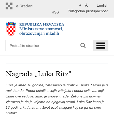
Preskoči
A
English
A
na
Prilagodba pristupačnosti
glavni
RSS
sadržaj
Nagrada „Luka Ritz"
Luka je imao 18 godina, završavao je grafičku školu. Svirao je u
rock bandu. Poput ostalih svojih vršnjaka i poput svih vas koji
čitate ove redove, imao je snove i nade. Želio je biti novinar.
Vjerovao je da je vrijeme na njegovoj strani. Luka Ritz imao je
18 godina kada su mu život uzeli huligani koji su ga na smrt
pretukli.