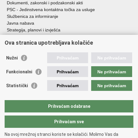
Dokumenti, zakonski i podzakonski akti
PSC - Jedinstvena kontaktna točka za usluge
Službenica za informiranje
Javna nabava
Strategija, planovi i izvješća
Savjetovanja sa zainteresiranom javnošću
Ova stranica upotrebljava kolačiće
Nužni
Prihvaćam
Ne prihvaćam
Korisne poveznice
Funkcionalni
Prihvaćam
Ne prihvaćam
Vlada RH
AZOO
Statistički
Prihvaćam
Ne prihvaćam
ASOO
AMPEU
CARNET
Prihvaćam odabrane
NCVVO
Prihvaćam sve
Povratak na vrh
Na ovoj mrežnoj stranci koriste se kolačići. Molimo Vas da