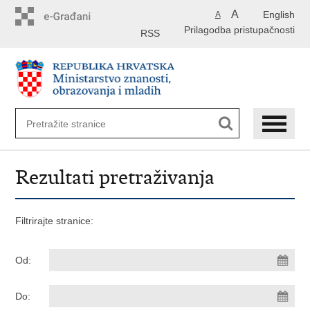
Preskoči
A
English
A
na
Prilagodba pristupačnosti
glavni
RSS
sadržaj
Rezultati pretraživanja
Filtrirajte stranice:
Od:
Do: