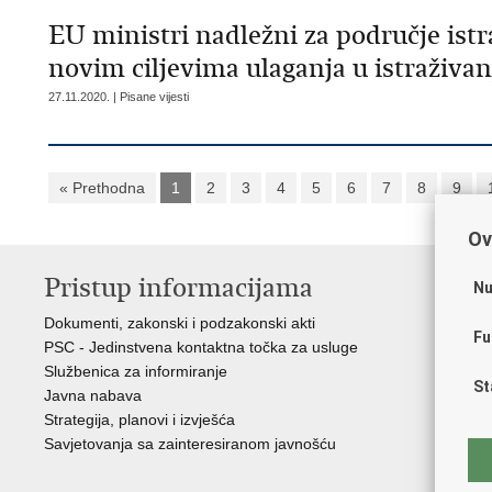
EU ministri nadležni za područje istr
novim ciljevima ulaganja u istraživanj
27.11.2020. | Pisane vijesti
« Prethodna
1
2
3
4
5
6
7
8
9
Ov
Pristup informacijama
K
Nu
Dokumenti, zakonski i podzakonski akti
Vl
Fu
PSC - Jedinstvena kontaktna točka za usluge
AZ
Službenica za informiranje
AS
St
Javna nabava
AM
Strategija, planovi i izvješća
CA
Savjetovanja sa zainteresiranom javnošću
NC