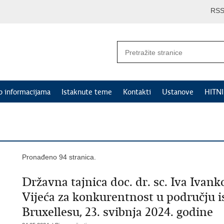
RS
p informacijama
Istaknute teme
Kontakti
Ustanove
HITN
Pronađeno 94 stranica.
Državna tajnica doc. dr. sc. Iva Ivan
Vijeća za konkurentnost u području i
Bruxellesu, 23. svibnja 2024. godine