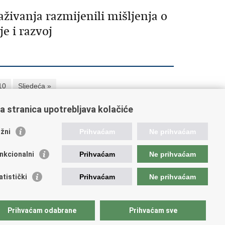
aživanja razmijenili mišljenja o
e i razvoj
10
Sljedeća »
a stranica upotrebljava kolačiće
orisne poveznice
žni
Prihvaćam
Ne prihvaćam
ada RH
nkcionalni
Prihvaćam
Ne prihvaćam
OO
OO
atistički
Prihvaćam
Ne prihvaćam
PEU
RNET
VVO
Prihvaćam odabrane
Prihvaćam sve