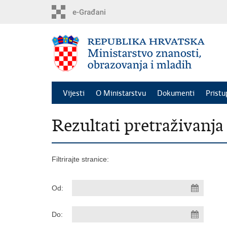
Preskoči
na
glavni
sadržaj
Vijesti
O Ministarstvu
Dokumenti
Pristu
Rezultati pretraživanja
Filtrirajte stranice:
Od:
Do: