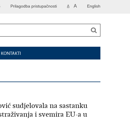
A
S
Prilagodba pristupačnosti
English
A
I KONTAKTI
ković sudjelovala na sastanku
straživanja i svemira EU-a u