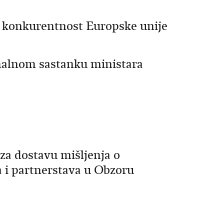
a konkurentnost Europske unije
malnom sastanku ministara
 za dostavu mišljenja o
a i partnerstava u Obzoru