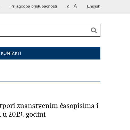
A
S
Prilagodba pristupačnosti
English
A
I KONTAKTI
otpori znanstvenim časopisima i
 u 2019. godini