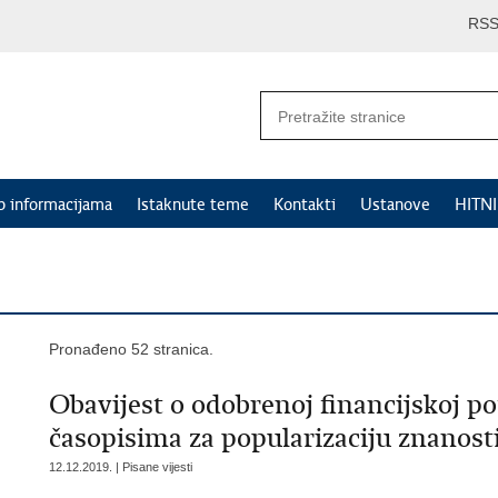
RS
p informacijama
Istaknute teme
Kontakti
Ustanove
HITN
Pronađeno 52 stranica.
Obavijest o odobrenoj financijskoj p
časopisima za popularizaciju znanosti
12.12.2019. | Pisane vijesti