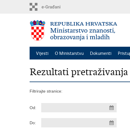
Preskoči
na
glavni
sadržaj
Vijesti
O Ministarstvu
Dokumenti
Pristu
Rezultati pretraživanja
Filtrirajte stranice:
Od:
Do: