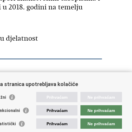
 u 2018. godini na temelju
u djelatnost
a stranica upotrebljava kolačiće
orisne poveznice
žni
Prihvaćam
Ne prihvaćam
ada RH
nkcionalni
Prihvaćam
Ne prihvaćam
OO
OO
atistički
Prihvaćam
Ne prihvaćam
PEU