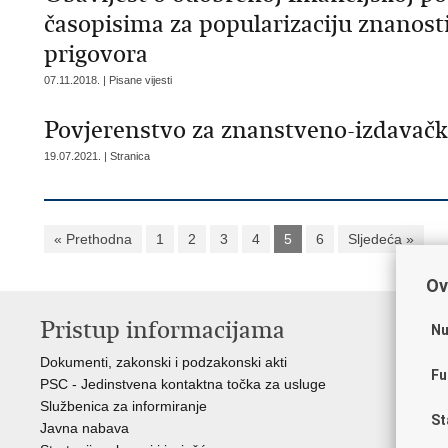
časopisima za popularizaciju znanosti
prigovora
07.11.2018. | Pisane vijesti
Povjerenstvo za znanstveno-izdavačk
19.07.2021. | Stranica
« Prethodna
1
2
3
4
5
6
Sljedeća »
Ov
Pristup informacijama
K
Nu
Dokumenti, zakonski i podzakonski akti
Vl
Fu
PSC - Jedinstvena kontaktna točka za usluge
AZ
Službenica za informiranje
AS
St
Javna nabava
AM