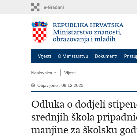
Preskoči
na
glavni
sadržaj
Vijesti
O Ministarstvu
Dokumenti
Pristu
Naslovnica
Vijesti
Objavljeno : 08.12.2023.
Odluka o dodjeli stipe
srednjih škola pripadn
manjine za školsku god