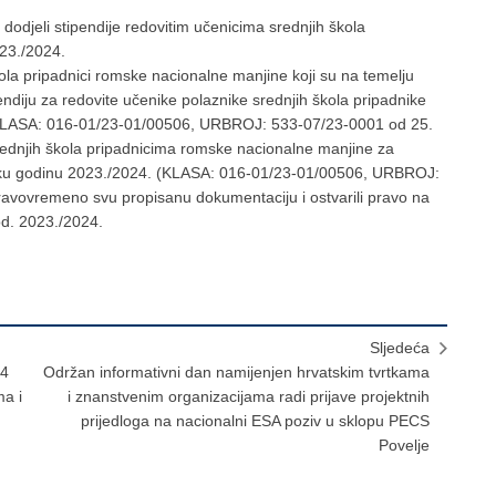
 dodjeli stipendije redovitim učenicima srednjih škola
23./2024.
ola pripadnici romske nacionalne manjine koji su na temelju
pendiju za redovite učenike polaznike srednjih škola pripadnike
(KLASA: 016-01/23-01/00506, URBROJ: 533-07/23-0001 od 25.
ednjih škola pripadnicima romske nacionalne manjine za
olsku godinu 2023./2024. (KLASA: 016-01/23-01/00506, URBROJ:
ravovremeno svu propisanu dokumentaciju i ostvarili pravo na
od. 2023./2024.
Sljedeća
14
Održan informativni dan namijenjen hrvatskim tvrtkama
ma i
i znanstvenim organizacijama radi prijave projektnih
prijedloga na nacionalni ESA poziv u sklopu PECS
Povelje