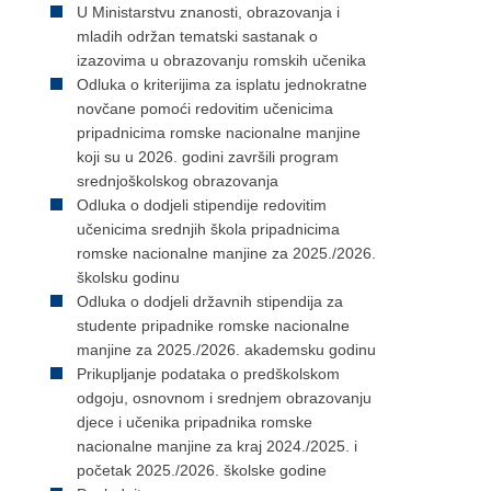
U Ministarstvu znanosti, obrazovanja i
mladih održan tematski sastanak o
izazovima u obrazovanju romskih učenika
Odluka o kriterijima za isplatu jednokratne
novčane pomoći redovitim učenicima
pripadnicima romske nacionalne manjine
koji su u 2026. godini završili program
srednjoškolskog obrazovanja
Odluka o dodjeli stipendije redovitim
učenicima srednjih škola pripadnicima
romske nacionalne manjine za 2025./2026.
školsku godinu
Odluka o dodjeli državnih stipendija za
studente pripadnike romske nacionalne
manjine za 2025./2026. akademsku godinu
Prikupljanje podataka o predškolskom
odgoju, osnovnom i srednjem obrazovanju
djece i učenika pripadnika romske
nacionalne manjine za kraj 2024./2025. i
početak 2025./2026. školske godine