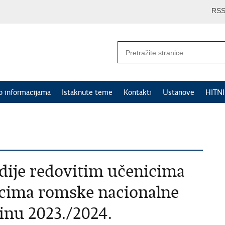
RS
p informacijama
Istaknute teme
Kontakti
Ustanove
HITN
ndije redovitim učenicima
icima romske nacionalne
inu 2023./2024.