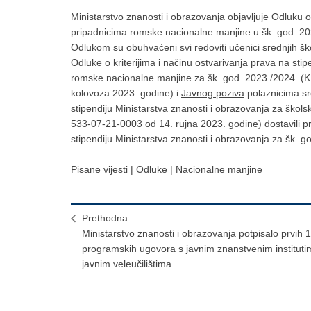
Ministarstvo znanosti i obrazovanja objavljuje Odluku o
pripadnicima romske nacionalne manjine u šk. god. 20
Odlukom su obuhvaćeni svi redoviti učenici srednjih šk
Odluke o kriterijima i načinu ostvarivanja prava na sti
romske nacionalne manjine za šk. god. 2023./2024. 
kolovoza 2023. godine) i
Javnog poziva
polaznicima sr
stipendiju Ministarstva znanosti i obrazovanja za šk
533-07-21-0003 od 14. rujna 2023. godine) dostavili p
stipendiju Ministarstva znanosti i obrazovanja za šk. g
Pisane vijesti
|
Odluke
|
Nacionalne manjine
Prethodna
Ministarstvo znanosti i obrazovanja potpisalo prvih 
programskih ugovora s javnim znanstvenim instituti
javnim veleučilištima