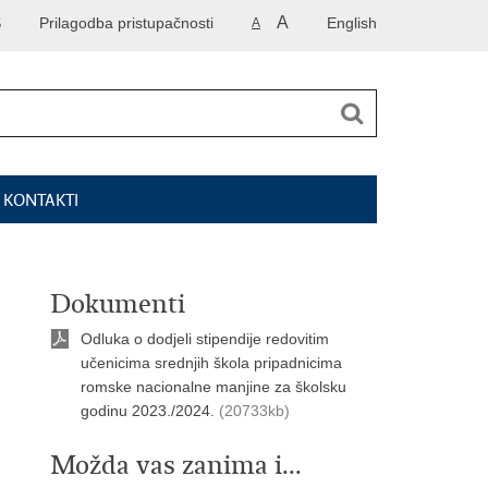
A
S
Prilagodba pristupačnosti
English
A
I KONTAKTI
Dokumenti
Odluka o dodjeli stipendije redovitim
učenicima srednjih škola pripadnicima
romske nacionalne manjine za školsku
godinu 2023./2024.
(20733kb)
Možda vas zanima i...