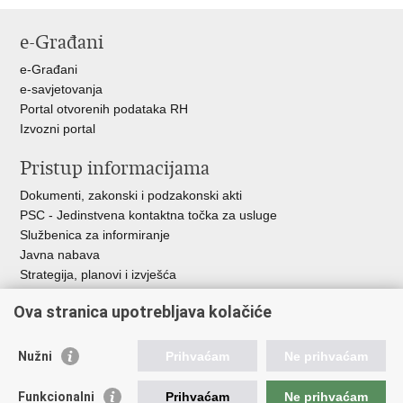
Ispiši
Podijeli
Podijeli
stranicu
na
na
e-Građani
Facebooku
Twitteru
e-Građani
e-savjetovanja
Portal otvorenih podataka RH
Izvozni portal
Pristup informacijama
Dokumenti, zakonski i podzakonski akti
PSC - Jedinstvena kontaktna točka za usluge
Službenica za informiranje
Javna nabava
Strategija, planovi i izvješća
Savjetovanja sa zainteresiranom javnošću
Ova stranica upotrebljava kolačiće
Nužni
Prihvaćam
Ne prihvaćam
Korisne poveznice
Funkcionalni
Prihvaćam
Ne prihvaćam
Vlada RH