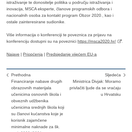
istraživanje te donositelje politika u području istraživanja i
inovacija, MSCA eksperte, članove programskih odbora i
nacionalnih osoba za kontakt program Obzor 2020., kao i
ostale zainteresirane sudionike.
Više informacija o konferenciji te poveznica za prijavu na
konferenciju dostupni su na poveznici
https://msca2020.hr/
.
Najave
|
Priopćenja
|
Predsjedanje vijećem EU-a
Prethodna
Sljedeća
Financiranje nabave drugih
Ministrica Divjak: Moramo
obrazovnih materijala
privlačiti ljude da se vraćaju
učenicima osnovnih škola i
u Hrvatsku
obveznih udžbenika
učenicima srednjih škola koji
su članovi kućanstva koje je
korisnik zajamčene
minimalne naknade za šk.