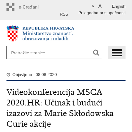
Preskoči
A
English
A
na
Prilagodba pristupačnosti
glavni
RSS
sadržaj
Objavljeno : 08.06.2020.
Videokonferencija MSCA
2020.HR: Učinak i budući
izazovi za Marie Skłodowska-
Curie akcije