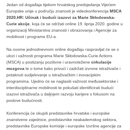
Jedan od događaja tijekom hrvatskog predsjedanja Vijećem
Europske unije u području znanosti je videokonferencija
MSCA
2020.HR: Učinak i budući izazovi za Marie Skłodowska-
Curie akcije
, koja će se održati online 19. lipnja 2020. godine u
organizaciji Ministarstva znanosti i obrazovanja i Agencije za
mobilnost i programe EU-a.
Na ovome jednodnevnom online događaju raspravljat će se o
ulozi i važnosti programa Marie Skłodowska-Curie Actions
(MSCA) u postizanju pozitivne i uravnotežene
cirkulacije
mozgova
te o tome kako privući i zadržati izvrsne istraživače i
potaknuti sudjelovanje u istraživačkim i inovacijskim
programima. Ujedno će se naglasiti važnost međusektorske i
interdisciplinarne mobilnosti te pokušati identificirati budući
izazovi istraživača u daljnjem razvoju karijere s fokusom na
poslove budućnosti.
Konferencija će okupiti predstavnike hrvatske i europske
znanstvene zajednice, predstavnike neakademskog sektora,
predstavnike Europske komisije i europske Izvršne agencije za