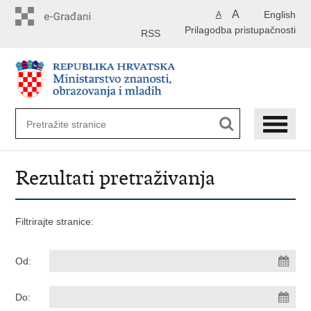
Preskoči
A
English
A
na
Prilagodba pristupačnosti
glavni
RSS
sadržaj
Rezultati pretraživanja
Filtrirajte stranice:
Od:
Do: