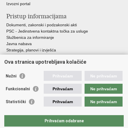
Izvozni portal
Pristup informacijama
Dokumenti, zakonski i podzakonski akti
PSC - Jedinstvena kontaktna točka za usluge
Službenica za informiranje
Javna nabava
Strategija, planovi i izvješća
Savjetovanja sa zainteresiranom javnošću
Ova stranica upotrebljava kolačiće
Nužni
Prihvaćam
Ne prihvaćam
Korisne poveznice
Funkcionalni
Prihvaćam
Ne prihvaćam
Vlada RH
AZOO
Statistički
Prihvaćam
Ne prihvaćam
ASOO
AMPEU
CARNET
Prihvaćam odabrane
NCVVO