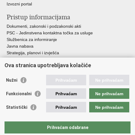
Izvozni portal
Pristup informacijama
Dokumenti, zakonski i podzakonski akti
PSC - Jedinstvena kontaktna točka za usluge
Službenica za informiranje
Javna nabava
Strategija, planovi i izvješća
Savjetovanja sa zainteresiranom javnošću
Ova stranica upotrebljava kolačiće
Nužni
Prihvaćam
Ne prihvaćam
Korisne poveznice
Funkcionalni
Prihvaćam
Ne prihvaćam
Vlada RH
AZOO
Statistički
Prihvaćam
Ne prihvaćam
ASOO
AMPEU
CARNET
Prihvaćam odabrane
NCVVO