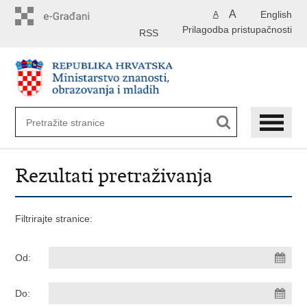
Preskoči
A
English
A
na
Prilagodba pristupačnosti
glavni
RSS
sadržaj
Rezultati pretraživanja
Filtrirajte stranice:
Od:
Do: