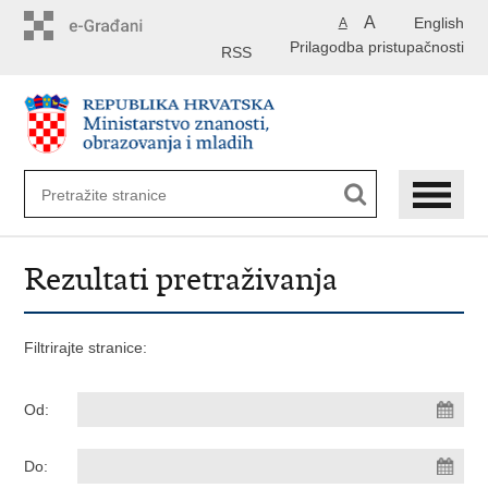
Preskoči
A
English
A
na
Prilagodba pristupačnosti
glavni
RSS
sadržaj
Rezultati pretraživanja
Filtrirajte stranice:
Od:
Do: