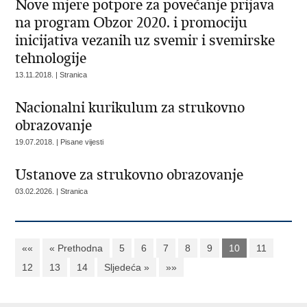
Nove mjere potpore za povećanje prijava
na program Obzor 2020. i promociju
inicijativa vezanih uz svemir i svemirske
tehnologije
13.11.2018. | Stranica
Nacionalni kurikulum za strukovno
obrazovanje
19.07.2018. | Pisane vijesti
Ustanove za strukovno obrazovanje
03.02.2026. | Stranica
««
« Prethodna
5
6
7
8
9
10
11
12
13
14
Sljedeća »
»»