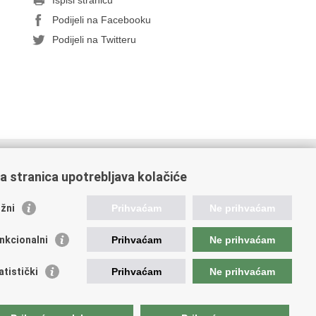
Ispiši stranicu
Podijeli na Facebooku
Podijeli na Twitteru
orisne poveznice
a stranica upotrebljava kolačiće
ada RH
OO
žni
Prihvaćam
Ne prihvaćam
OO
PEU
nkcionalni
Prihvaćam
Ne prihvaćam
RNET
VVO
atistički
Prihvaćam
Ne prihvaćam