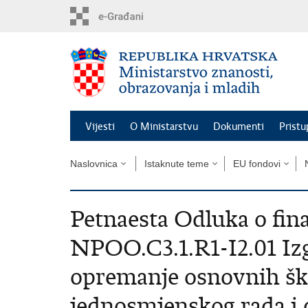
Preskoči
na
glavni
sadržaj
Vijesti
O Ministarstvu
Dokumenti
Pristu
Naslovnica
Istaknute teme
EU fondovi
Petnaesta Odluka o fin
NPOO.C3.1.R1-I2.01 Izg
opremanje osnovnih ško
jednosmjenskog rada i 