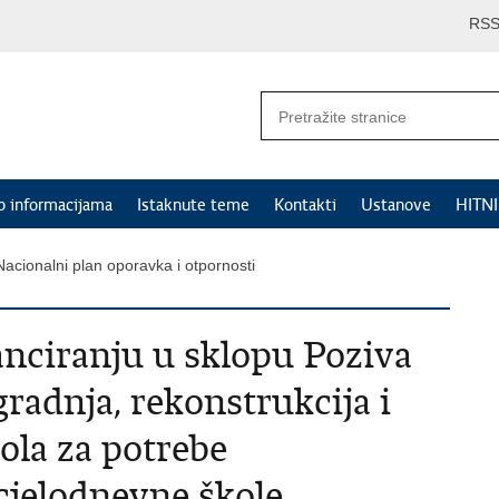
RS
p informacijama
Istaknute teme
Kontakti
Ustanove
HITN
Nacionalni plan oporavka i otpornosti
anciranju u sklopu Poziva
radnja, rekonstrukcija i
la za potrebe
cjelodnevne škole