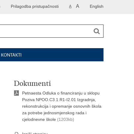
A
S
Prilagodba pristupačnosti
English
A
I KONTAKTI
Dokumenti
Petnaesta Odluka o financiranju u sklopu
Poziva NPOO.C3.1.R1-I2.01 Izgradnja,
rekonstrukcija i opremanje osnovnih škola
za potrebe jednosmjenskog rada i
cjelodnevne škole
(1203kb)