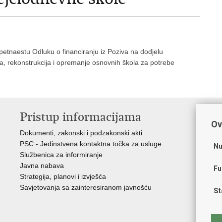
 petnaestu Odluku o financiranju iz Poziva na dodjelu
, rekonstrukcija i opremanje osnovnih škola za potrebe
Pristup informacijama
K
Ov
Dokumenti, zakonski i podzakonski akti
Vl
PSC - Jedinstvena kontaktna točka za usluge
AZ
Nu
Službenica za informiranje
AS
Javna nabava
AM
Fu
Strategija, planovi i izvješća
CA
Savjetovanja sa zainteresiranom javnošću
NC
St