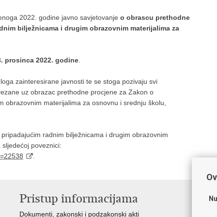
udenoga 2022. godine javno savjetovanje
o obrascu prethodne
dnim bilježnicama i drugim obrazovnim materijalima za
8. prosinca 2022. godine
.
edloga zainteresirane javnosti te se stoga pozivaju svi
e vezane uz obrazac prethodne procjene za Zakon o
m obrazovnim materijalima za osnovnu i srednju školu,
pripadajućim radnim bilježnicama i drugim obrazovnim
 sljedećoj poveznici:
Id=22538
.
Ov
Pristup informacijama
K
Nu
Dokumenti, zakonski i podzakonski akti
Vl