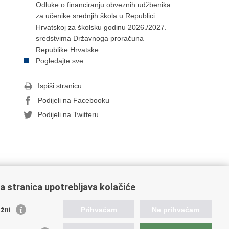
Odluke o financiranju obveznih udžbenika
za učenike srednjih škola u Republici
Hrvatskoj za školsku godinu 2026./2027.
sredstvima Državnoga proračuna
Republike Hrvatske
Pogledajte sve
Ispiši stranicu
Podijeli na Facebooku
Podijeli na Twitteru
a stranica upotrebljava kolačiće
orisne poveznice
žni
Prihvaćam
Ne prihvaćam
ada RH