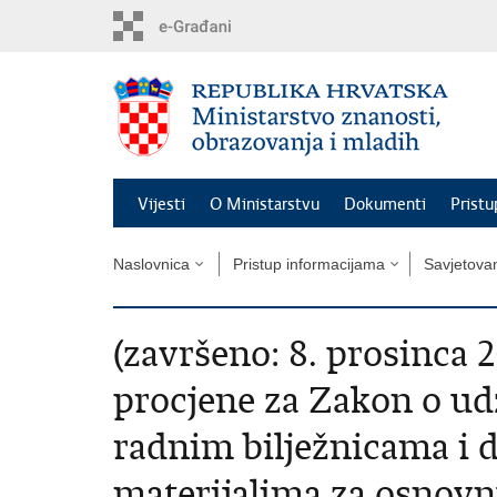
Preskoči
na
glavni
sadržaj
Vijesti
O Ministarstvu
Dokumenti
Pristu
Naslovnica
Pristup informacijama
Savjetova
(završeno: 8. prosinca 
procjene za Zakon o u
radnim bilježnicama i
materijalima za osnovn