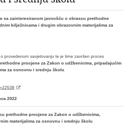
je sa zainteresiranom javnošću o obrascu prethodne
dnim bilježnicama i drugim obrazovnim materijalima za
e
o provedenom savjetovanju te je time završen proces
rethodne procjene za Zakon o udžbenicima, pripadajućim
ima za osnovnu i srednju školu
.
Id=22538
.
nca 2022
.
scu prethodne procjene za Zakon o udžbenicima,
nim materijalima za osnovnu i srednju školu