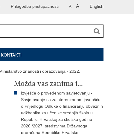
A
S
Prilagodba pristupačnosti
English
A
I KONTAKTI
Ministarstvo znanosti i obrazovanja - 2022.
Možda vas zanima i...
Izvješće o provedenom savjetovanju -
Savjetovanje sa zainteresiranom javnošću
o Prijedlogu Odluke o financiranju obveznih
udžbenika za učenike srednjih škola u
Republici Hrvatskoj za školsku godinu
2026./2027. sredstvima Državnoga
proračuna Republike Hrvatske