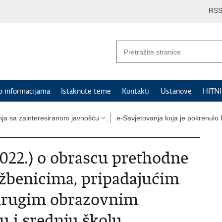
RS
p informacijama
Istaknute teme
Kontakti
Ustanove
HITN
nja sa zainteresiranom javnošću
e-Savjetovanja koja je pokrenulo 
2022.) o obrascu prethodne
džbenicima, pripadajućim
 drugim obrazovnim
u i srednju školu