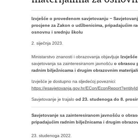
Izvješće o provedenom savjetovanju − Savjetovan
procjene za Zakon o udžbenicima, pripadajućim ra
osnovnu i srednju školu
2. siječnja 2023.
Ministarstvo znanosti i obrazovanja objavljuje
Izvješć
savjetovanja sa zainteresiranom javnošću
o obrascu p
radnim bilježnicama i drugim obrazovnim materijal
Izvješće je dostupno na sljedećoj poveznici:
https://esavjetovanja.gov.hr/ECon/EconReport?entity
Savjetovanje je trajalo
od 23. studenoga do 8. prosi
Savjetovanje sa zainteresiranom javnošću o obra
pripadajućim radnim bilježnicama i drugim obrazov
23. studenoga 2022.