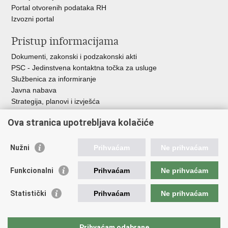
Portal otvorenih podataka RH
Izvozni portal
Pristup informacijama
Dokumenti, zakonski i podzakonski akti
PSC - Jedinstvena kontaktna točka za usluge
Službenica za informiranje
Javna nabava
Strategija, planovi i izvješća
Savjetovanja sa zainteresiranom javnošću
Ova stranica upotrebljava kolačiće
Nužni
Prihvaćam
Ne prihvaćam
Korisne poveznice
Funkcionalni
Prihvaćam
Ne prihvaćam
Vlada RH
AZOO
Statistički
Prihvaćam
Ne prihvaćam
ASOO
AMPEU
CARNET
Prihvaćam odabrane