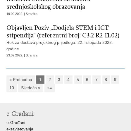
srednjoškolskog obrazovanja
19.09.2022. | Stranica
Objavljen Poziv „Dodjela STEM i ICT
stipendija“ (referentni broj: C3.2 R2-I1.02)
Rok za dostavu projektnog prijedloga: 22. listopada 2022.
godine
23.09.2022. | Stranica
« Prethodna
1
2
3
4
5
6
7
8
9
10
Sljedeća »
»»
e-Građani
e-Građani
e-savjetovanja