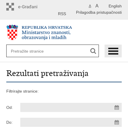
Preskoči
A
English
A
na
Prilagodba pristupačnosti
glavni
RSS
sadržaj
Rezultati pretraživanja
Filtrirajte stranice:
Od:
Do: