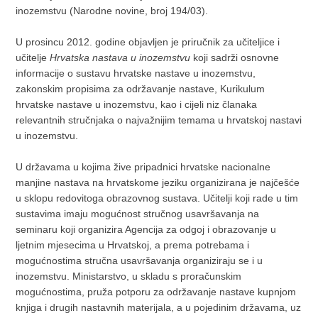
inozemstvu (Narodne novine, broj 194/03).
U prosincu 2012. godine objavljen je priručnik za učiteljice i
učitelje
Hrvatska nastava u inozemstvu
koji sadrži osnovne
informacije o sustavu hrvatske nastave u inozemstvu,
zakonskim propisima za održavanje nastave, Kurikulum
hrvatske nastave u inozemstvu, kao i cijeli niz članaka
relevantnih stručnjaka o najvažnijim temama u hrvatskoj nastavi
u inozemstvu.
U državama u kojima žive pripadnici hrvatske nacionalne
manjine nastava na hrvatskome jeziku organizirana je najčešće
u sklopu redovitoga obrazovnog sustava. Učitelji koji rade u tim
sustavima imaju mogućnost stručnog usavršavanja na
seminaru koji organizira Agencija za odgoj i obrazovanje u
ljetnim mjesecima u Hrvatskoj, a prema potrebama i
mogućnostima stručna usavršavanja organiziraju se i u
inozemstvu. Ministarstvo, u skladu s proračunskim
mogućnostima, pruža potporu za održavanje nastave kupnjom
knjiga i drugih nastavnih materijala, a u pojedinim državama, uz