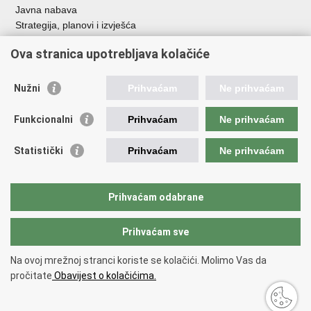
Javna nabava
Strategija, planovi i izvješća
Savjetovanja sa zainteresiranom javnošću
Ova stranica upotrebljava kolačiće
Nužni
Prihvaćam
Ne prihvaćam
Korisne poveznice
Funkcionalni
Prihvaćam
Ne prihvaćam
Vlada RH
AZOO
Statistički
Prihvaćam
Ne prihvaćam
ASOO
AMPEU
CARNET
Prihvaćam odabrane
NCVVO
Prihvaćam sve
Povratak na vrh
Na ovoj mrežnoj stranci koriste se kolačići. Molimo Vas da
Copyright © 2026 Ministarstvo znanosti, obrazovanja i mladih.
Uvjeti
pročitate
Obavijest o kolačićima.
korištenja
Izjava o pristupačnosti