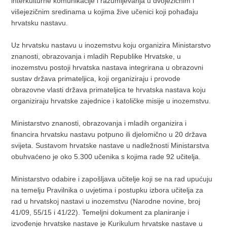
interkulturne komunikacije i razumijevanja u dvojezičnim i
višejezičnim sredinama u kojima žive učenici koji pohađaju
hrvatsku nastavu.
Uz hrvatsku nastavu u inozemstvu koju organizira Ministarstvo
znanosti, obrazovanja i mladih Republike Hrvatske, u
inozemstvu postoji hrvatska nastava integrirana u obrazovni
sustav država primateljica, koji organiziraju i provode
obrazovne vlasti država primateljica te hrvatska nastava koju
organiziraju hrvatske zajednice i katoličke misije u inozemstvu.
Ministarstvo znanosti, obrazovanja i mladih organizira i
financira hrvatsku nastavu potpuno ili djelomično u 20 država
svijeta. Sustavom hrvatske nastave u nadležnosti Ministarstva
obuhvaćeno je oko 5.300 učenika s kojima rade 92 učitelja.
Ministarstvo odabire i zapošljava učitelje koji se na rad upućuju
na temelju Pravilnika o uvjetima i postupku izbora učitelja za
rad u hrvatskoj nastavi u inozemstvu (Narodne novine, broj
41/09, 55/15 i 41/22). Temeljni dokument za planiranje i
izvođenje hrvatske nastave je Kurikulum hrvatske nastave u