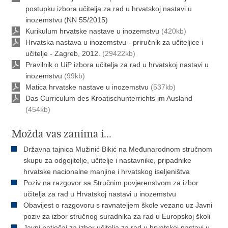
postupku izbora učitelja za rad u hrvatskoj nastavi u
inozemstvu (NN 55/2015)
Kurikulum hrvatske nastave u inozemstvu
(420kb)
Hrvatska nastava u inozemstvu - priručnik za učiteljice i
učitelje - Zagreb, 2012.
(29422kb)
Pravilnik o UiP izbora učitelja za rad u hrvatskoj nastavi u
inozemstvu
(99kb)
Matica hrvatske nastave u inozemstvu
(537kb)
Das Curriculum des Kroatischunterrichts im Ausland
(454kb)
Možda vas zanima i...
Državna tajnica Mužinić Bikić na Međunarodnom stručnom
skupu za odgojitelje, učitelje i nastavnike, pripadnike
hrvatske nacionalne manjine i hrvatskog iseljeništva
Poziv na razgovor sa Stručnim povjerenstvom za izbor
učitelja za rad u Hrvatskoj nastavi u inozemstvu
Obavijest o razgovoru s ravnateljem škole vezano uz Javni
poziv za izbor stručnog suradnika za rad u Europskoj školi
Javni natječaj za izbor učitelja za rad u hrvatskoj nastavi u