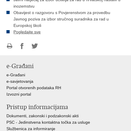
inozemstvu
Obavijest o razgovoru s Povjerenstvom za provedbu
Javnog poziva za izbor stručnog suradnika za rad u
Europskoj školi
Pogledajte sve
Ispiši
Podijeli
Podijeli
stranicu
na
na
e-Građani
Facebooku
Twitteru
e-Građani
e-savjetovanja
Portal otvorenih podataka RH
Izvozni portal
Pristup informacijama
Dokumenti, zakonski i podzakonski akti
PSC - Jedinstvena kontaktna točka za usluge
Službenica za informiranje