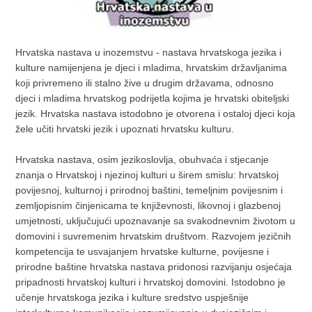
Hrvatska nastava u inozemstvu - nastava hrvatskoga jezika i
kulture namijenjena je djeci i mladima, hrvatskim državljanima
koji privremeno ili stalno žive u drugim državama, odnosno
djeci i mladima hrvatskog podrijetla kojima je hrvatski obiteljski
jezik. Hrvatska nastava istodobno je otvorena i ostaloj djeci koja
žele učiti hrvatski jezik i upoznati hrvatsku kulturu.
Hrvatska nastava, osim jezikoslovlja, obuhvaća i stjecanje
znanja o Hrvatskoj i njezinoj kulturi u širem smislu: hrvatskoj
povijesnoj, kulturnoj i prirodnoj baštini, temeljnim povijesnim i
zemljopisnim činjenicama te književnosti, likovnoj i glazbenoj
umjetnosti, uključujući upoznavanje sa svakodnevnim životom u
domovini i suvremenim hrvatskim društvom. Razvojem jezičnih
kompetencija te usvajanjem hrvatske kulturne, povijesne i
prirodne baštine hrvatska nastava pridonosi razvijanju osjećaja
pripadnosti hrvatskoj kulturi i hrvatskoj domovini. Istodobno je
učenje hrvatskoga jezika i kulture sredstvo uspješnije