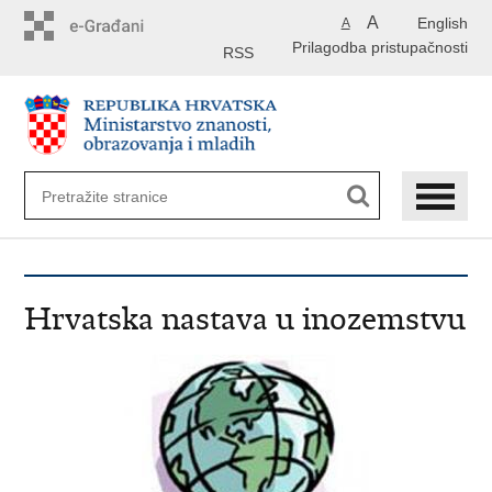
Preskoči
A
English
A
na
Prilagodba pristupačnosti
glavni
RSS
sadržaj
Hrvatska nastava u inozemstvu