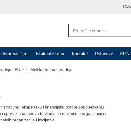
RS
p informacijama
Istaknute teme
Kontakti
Ustanove
HITN
adnja i EU
Multilateralna suradnja
a
istrativnu, ekspertsku i financijsku potporu sudjelovanju
i sportskih ustanova te vladinih i nevladinih organizacija u
lnih organizacija i inicijativa.