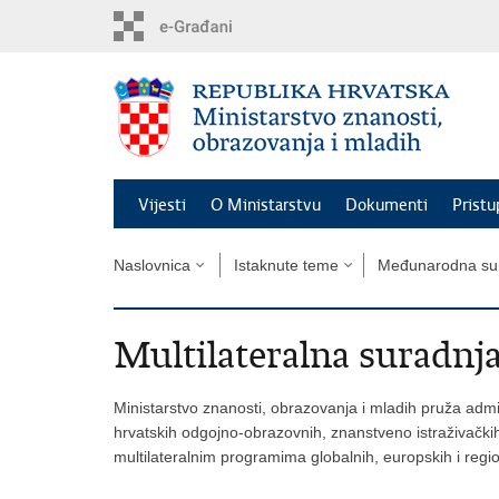
Preskoči
na
glavni
sadržaj
Vijesti
O Ministarstvu
Dokumenti
Pristu
Naslovnica
Istaknute teme
Međunarodna sur
Multilateralna suradnj
Ministarstvo znanosti, obrazovanja i mladih pruža admin
hrvatskih odgojno-obrazovnih, znanstveno istraživačkih 
multilateralnim programima globalnih, europskih i regiona