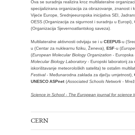
Ova se suradnja realizira kroz multilateralne organizacije
specijalizirana organizacija za obrazovanje, znanost 
Vijeće Europe, Srednjeeuropska inicijativa SEI, Jadransko
OESS (Organizacija za sigurnost i suradnju u Europi)
(Organizacija Sjevernoatlantskog saveza).
Multilateralne aktivnosti odvijaju se i u
CEEPUS
-u (Sre
u (Centar za nuklearnu fiziku, Ženeva),
ESF
-u (
Europe
(
European Molecular Biology Organization
- Europska o
Molecular Biology Laboratory
- Europski laboratorij za
iskorištavanje meteoroloških satelita) te ostalim multi
Festival
- Međunarodna zaklada za dječju umjetnost),
UNESCO ASPnet
(
Associated Schools Network
- Mrež
Science in School - The European journal for science 
CERN