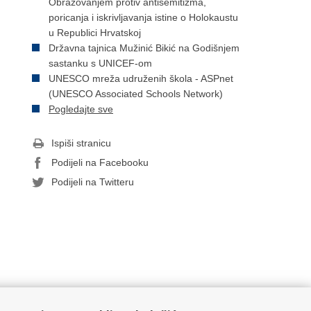
Obrazovanjem protiv antisemitizma,
poricanja i iskrivljavanja istine o Holokaustu
u Republici Hrvatskoj
Državna tajnica Mužinić Bikić na Godišnjem
sastanku s UNICEF-om
UNESCO mreža udruženih škola - ASPnet
(UNESCO Associated Schools Network)
Pogledajte sve
Ispiši stranicu
Podijeli na Facebooku
Podijeli na Twitteru