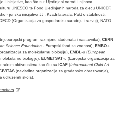
 i inicijative, kao što su: Ujedinjeni narodi i njihova
i kulturu UNESCO te Fond Ujedinjenih naroda za djecu UNICEF,
 - jonska inicijativa JJI, Kvadrilaterala, Pakt o stabilnosti,
, OECD (Organizacija za gospodarsku suradnju i razvoj), NATO
dnjeeuropski program razmjene studenata i nastavnika),
CERN
-
an Science Foundation
- Europski fond za znanost),
EMBO
-u
rganizacija za molekularnu biologiju),
EMBL
-u (
European
 molekularnu biologiju),
EUMETSAT
-u (Europska organizacija za
lateralnim aktivnostima kao što su
ICAF
(
International Child Art
CIVITAS
(nevladina organizacija za građansko obrazovanje),
a udruženih škola).
teachers