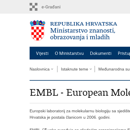
Preskoči
na
glavni
sadržaj
Vijesti
O Ministarstvu
Dokumenti
Pristu
Naslovnica
Istaknute teme
Međunarodna sur
EMBL - European Molec
Europski laboratorij za molekularnu biologiju sa sjediš
Hrvatska je postala članicom u 2006. godini.