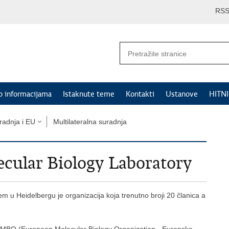
RS
p informacijama
Istaknute teme
Kontakti
Ustanove
HITN
adnja i EU
Multilateralna suradnja
ular Biology Laboratory
tem u Heidelbergu je organizacija koja trenutno broji 20 članica a