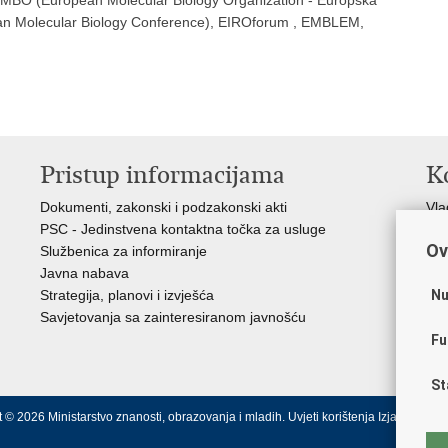
EMBO (European Molecular Biology Organization - Europska
ean Molecular Biology Conference), EIROforum , EMBLEM,
Pristup informacijama
K
Dokumenti, zakonski i podzakonski akti
Vl
PSC - Jedinstvena kontaktna točka za usluge
AZ
Ov
Službenica za informiranje
AS
Javna nabava
AM
Nu
Strategija, planovi i izvješća
CA
Savjetovanja sa zainteresiranom javnošću
NC
Fu
St
 © 2026 Ministarstvo znanosti, obrazovanja i mladih.
Uvjeti korištenja
Izjava o pris