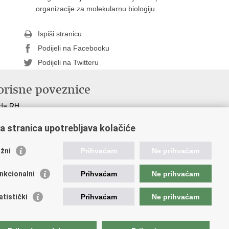
organizacije za molekularnu biologiju
Ispiši stranicu
Podijeli na Facebooku
Podijeli na Twitteru
orisne poveznice
ada RH
OO
a stranica upotrebljava kolačiće
OO
PEU
žni
Prihvaćam
Ne prihvaćam
RNET
VVO
nkcionalni
Prihvaćam
Ne prihvaćam
atistički
Prihvaćam
Ne prihvaćam
tupačnosti