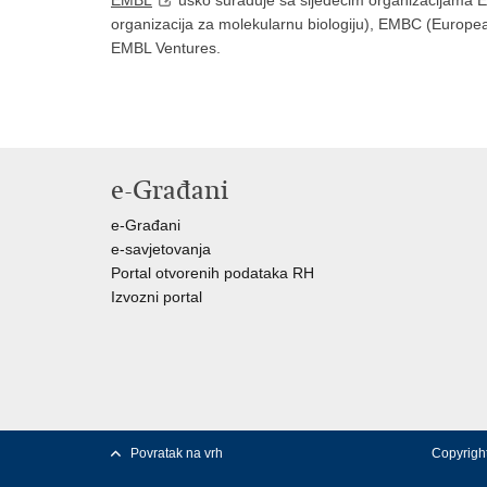
EMBL
usko surađuje sa sljedećim organizacijama 
organizacija za molekularnu biologiju), EMBC (Europ
EMBL Ventures.
e-Građani
e-Građani
e-savjetovanja
Portal otvorenih podataka RH
Izvozni portal
Povratak na vrh
Copyright