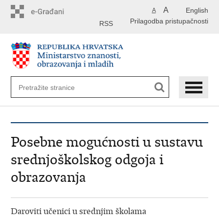
Preskoči
A
English
A
na
Prilagodba pristupačnosti
glavni
RSS
sadržaj
Posebne mogućnosti u sustavu
srednjoškolskog odgoja i
obrazovanja
Daroviti učenici u srednjim školama