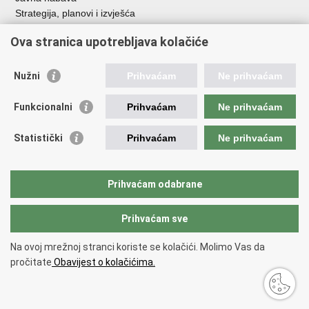
Strategija, planovi i izvješća
Savjetovanja sa zainteresiranom javnošću
Ova stranica upotrebljava kolačiće
Nužni
Prihvaćam
Ne prihvaćam
Korisne poveznice
Funkcionalni
Prihvaćam
Ne prihvaćam
Vlada RH
AZOO
Statistički
Prihvaćam
Ne prihvaćam
ASOO
AMPEU
CARNET
Prihvaćam odabrane
NCVVO
Prihvaćam sve
Povratak na vrh
Na ovoj mrežnoj stranci koriste se kolačići. Molimo Vas da
Copyright © 2026 Ministarstvo znanosti, obrazovanja i mladih.
Uvjeti
pročitate
Obavijest o kolačićima.
korištenja
Izjava o pristupačnosti