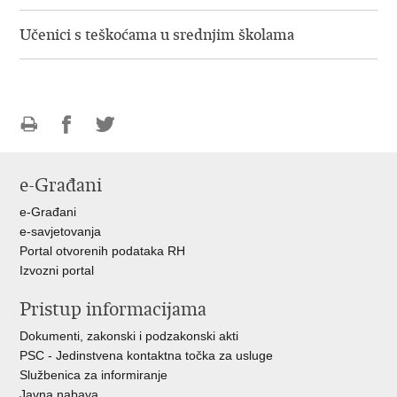
Učenici s teškoćama u srednjim školama
Ispiši
Podijeli
Podijeli
stranicu
na
na
e-Građani
Facebooku
Twitteru
e-Građani
e-savjetovanja
Portal otvorenih podataka RH
Izvozni portal
Pristup informacijama
Dokumenti, zakonski i podzakonski akti
PSC - Jedinstvena kontaktna točka za usluge
Službenica za informiranje
Javna nabava