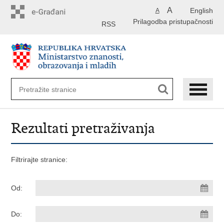
Preskoči
A
English
A
na
Prilagodba pristupačnosti
glavni
RSS
sadržaj
Rezultati pretraživanja
Filtrirajte stranice:
Od:
Do: