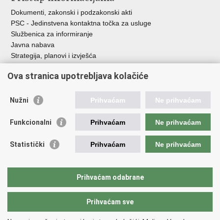
Dokumenti, zakonski i podzakonski akti
PSC - Jedinstvena kontaktna točka za usluge
Službenica za informiranje
Javna nabava
Strategija, planovi i izvješća
Savjetovanja sa zainteresiranom javnošću
Ova stranica upotrebljava kolačiće
Nužni
Prihvaćam
Ne prihvaćam
Korisne poveznice
Funkcionalni
Prihvaćam
Ne prihvaćam
Vlada RH
AZOO
Statistički
Prihvaćam
Ne prihvaćam
ASOO
AMPEU
CARNET
Prihvaćam odabrane
NCVVO
Prihvaćam sve
Povratak na vrh